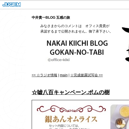
中井貴一BLOG 五感の旅
みなさまからのコメントは オフィス貴貴が
承認するまで公開されません。御了承下さい。
<< ☆ラジオ情報
|
main
|
☆完成披露試写会 >>
☆嘘八百キャンペーン.ポムの樹