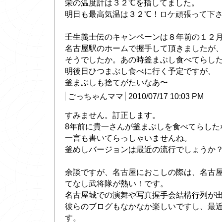
栄の温度計は３２℃を指してました。
明日も最高気温は３２℃！ロケ頑張って下
壬生義士伝のキャンペーンは８年前の１２月
名古屋駅のホームで握手して頂きましたが
そうでしたか。あの時釜まぶし食べてらした
明後日ひつまぶし食べに行く予定ですが、
釜まぶしも捨てがたいなあ〜
ごっちゃんママ
2010/07/17 10:03 PM
すみません。訂正します。
8年前に貴一さんが釜まぶしを食べてらした
一言も書いてらっしゃいませんね。
釜めしバージョンは最近の流行でしょうか
余談ですが、名古屋におこしの際は、名古
てなし武将隊が熱い！です。
名古屋城での演舞や写真握手会結構行列が
彼らのブログもなかなか楽しいですし、最
す。