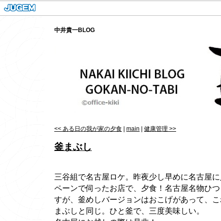
中井貴一BLOG
<< ある日の我が家の夕食
|
main
|
健康管理 >>
釜まぶし
三谷組で名古屋ロケ。昨夜少し早めに名古屋に
ペーンで伺ったお店で、夕食！名古屋名物ひつ
すが、釜めしバージョンはおこげがあって、こ
まぶしと同じ。ひと釜で、三度美味しい。