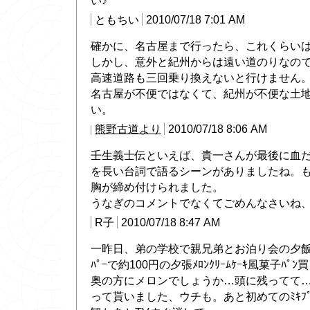
い♪
ともちい
2010/07/18 7:01 AM
確かに、名古屋まで行ったら、これくらい
しかし、意外と紀州からは遠い道のりなの
高速道路も三回乗り換えないと行けません
名古屋が不便ではなくて、紀州が不便な土
い。
熊野古道より
2010/07/18 8:06 AM
壬生義士伝といえば、貴一さんが最後に血
を長い台詞で語るシーンがありましたね。
胸が締め付けられました。
うなぎのコメントでなくてごめんなさいね
R子
2010/07/18 8:47 AM
一昨日、弟の学校で親兄弟とお泊り会の夕飯
ﾊﾟｰで約100円の夕張ﾒﾛﾝｸﾘｰﾑｹｰｷ風菓子ﾊ
奥の方にメロンでしょうか…頭に残ってて…
って貰いました、ウチも。あと初めてのﾐｷﾌﾟ