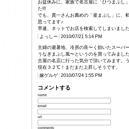
お盆休みに、家族で名古屋に「ひつまぶし
た!!!
でも、貴一さんお薦めの「釜まぶし」に、
思ってます♪
早速、ネットでお店を検索してしまいまし
よっしー
2010/07/21 5:14 PM
主婦の避暑地、冷房の良〜く効いたスーパ
うなぎまぶし風〜というのを買ってみまし
古屋の名店に行った気分で頂いてみます。う
現在３２℃！まだまだ上昇しそうです。
嫁ゲルゲ
2010/07/24 1:55 PM
コメントする
name:
email:
url:
comments: