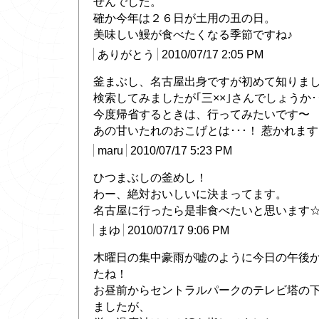
せんでした。
確か今年は２６日が土用の丑の日。
美味しい鰻が食べたくなる季節ですね♪
ありがとう
2010/07/17 2:05 PM
釜まぶし、名古屋出身ですが初めて知りま
検索してみましたが｢三××｣さんでしょうか･
今度帰省するときは、行ってみたいです〜
あの甘いたれのおこげとは･･･！ 惹かれま
maru
2010/07/17 5:23 PM
ひつまぶしの釜めし！
わー、絶対おいしいに決まってます。
名古屋に行ったら是非食べたいと思います
まゆ
2010/07/17 9:06 PM
木曜日の集中豪雨が嘘のように今日の午後
たね！
お昼前からセントラルパークのテレビ塔の
ましたが、