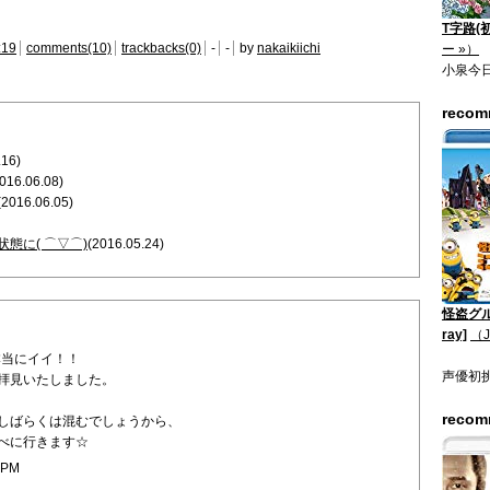
T字路(
:19
comments(10)
trackbacks(0)
-
-
by
nakaikiichi
ー »）
小泉今
reco
.16)
016.06.08)
(2016.06.05)
態に( ⌒▽⌒)
(2016.05.24)
怪盗グル
ray]
（
、本当にイイ！！
声優初
拝見いたしました。
reco
しばらくは混むでしょうから、
べに行きます☆
 PM