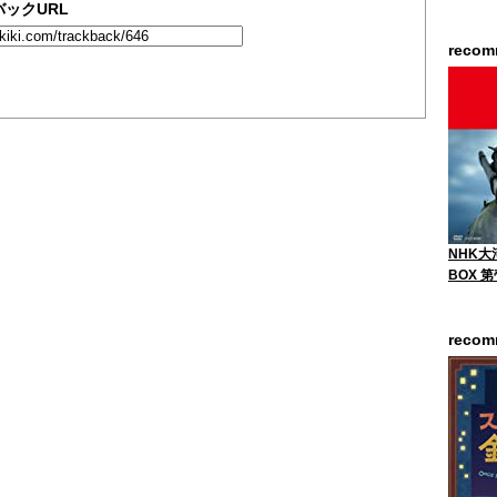
ックURL
reco
NHK大
BOX 
reco