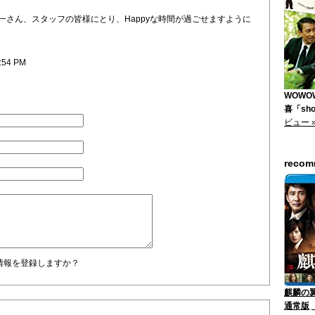
一さん、スタッフの皆様にとり、Happyな時間が過ごせますように
1:54 PM
WOWO
喜「shor
ビュー 
reco
情報を登録しますか？
麒麟の翼
通常版