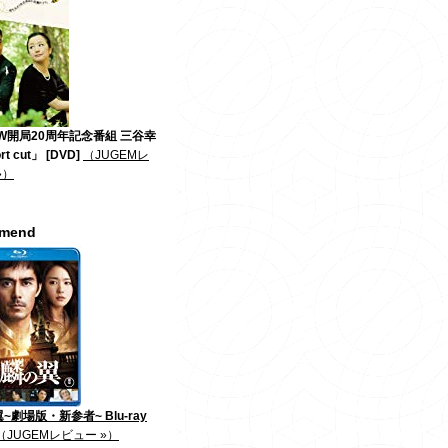
W開局20周年記念番組 三谷幸
t cut」 [DVD]
（JUGEMレ
»）
mmend
~劇場版・新参者~ Blu-ray
（JUGEMレビュー »）