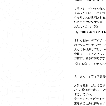
maru
2016/04/09 6:20
サラメシスペシャルなん
京都ランチはとっても嬉
タモリさんが出演される
いちどで良いですが貴一
無理ですかね（笑）
杏
2016/04/09 4:20 P
今日もお疲れ様です(*´-`)
わ~♪なんだか楽しそう
見なければ損してしまう
今日は、ちょっとあつい
お稽古、暑さに勝ちます
◎まる◎
2016/04/09 
貴一さん、オフィス貴貴
お知らせありがとうございま
2つの番組が一緒になっ
すごいです〜。
貴一さんがご紹介された
来週を楽しみに待ちます〜^