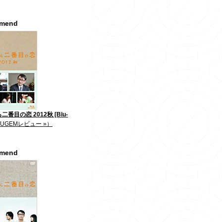
mmend
番目の恋 2012秋 [Blu-
JUGEMレビュー »）
mmend