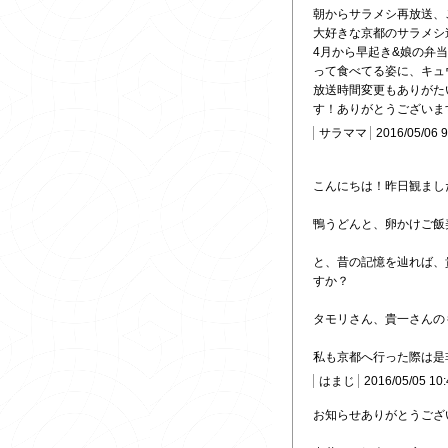
朝からサラメシ再放送、
大好きな京都のサラメシ
4月から早起き&娘の弁
って食べてる姿に、キュ
放送時間変更もありがた
す！ありがとうございます(
サラママ
2016/05/06 
こんにちは！昨日観まし
鴨うどんと、卵かけご飯美味
と、昔の記憶を辿れば、
すか？
タモリさん、貴一さんの
私も京都へ行った際は是
はまじ
2016/05/05 10
お知らせありがとうござ