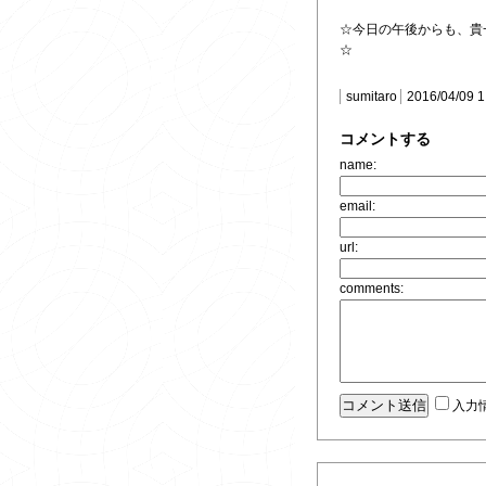
☆今日の午後からも、貴
☆
sumitaro
2016/04/09 
コメントする
name:
email:
url:
comments:
入力