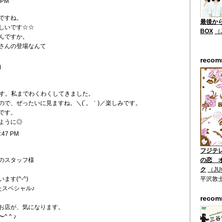
 PM
ですね。
最後から
しいです☆☆
BOX
（
んですか。
さんの登場なんて
reco
M
です。私までわくわくしてきました。
ので、ぜったいに見ますね。＼(´。｀)／楽しみです。
です。
ように◎
2:47 PM
フジテ
のスタッフ様
の恋 
ク
（JU
す(^-^)
平沢敦
たスペシャル♪
reco
お店が、気になります。
 ^ ♪