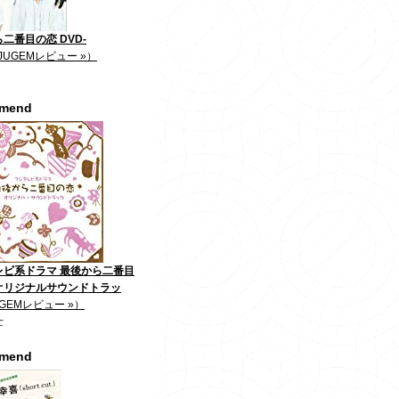
二番目の恋 DVD-
JUGEMレビュー »）
mmend
レビ系ドラマ 最後から二番目
オリジナルサウンドトラッ
GEMレビュー »）
士
mmend