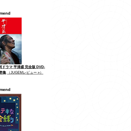
mmend
河ドラマ 平清盛 完全版 DVD-
第壱集
（JUGEMレビュー »）
mmend