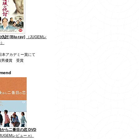
討 [Blu-ray]
（JUGEMレ
»）
回日本アカデミー賞にて
演男優賞 受賞
mmend
から二番目の恋 DVD
JUGEMレビュー »）