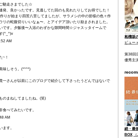
ご馳走さまでした☆
連発、良かったです。見逃してた回のも見れたりしてお得でした！
当作りが始まり四苦八苦してましたが、サラメシの中の皆様の色々作
ウリの蛇腹切りいいなぁ〜、とアイデア頂いたり励まされました。
いです。夕飯後〜入浴のわずかな隙間時間☆ジャスッタイームで
^_^)v
柘榴坂の仇
9:52 AM
ビュー 
第38
た~！
優秀主
しそう。(*^^*)
reco
貴一さんが以前にこのブログで紹介して下さったうどんではないで
ものまねしてましたね。(笑)
非食べてみたいです。
:48 AM
います。
続・最後
BOX
（