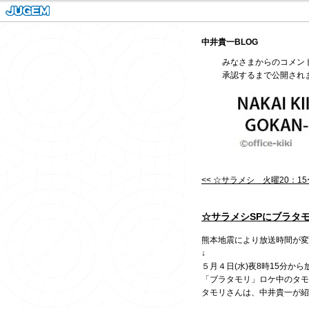
中井貴一BLOG
みなさまからのコメン
承認するまで公開され
<< ☆サラメシ 火曜20：1
☆サラメシSPにブラタ
熊本地震により放送時間が変
↓
５月４日(水)夜8時15分から
「ブラタモリ」ロケ中のタ
タモリさんは、中井貴一が