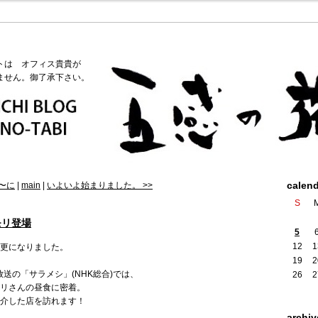
トは オフィス貴貴が
ません。御了承下さい。
calen
5〜に
|
main
|
いよいよ始まりました。 >>
S
モリ登場
5
12
1
更になりました。
19
2
放送の「サラメシ」(NHK総合)では、
26
2
モリさんの昼食に密着。
紹介した店を訪れます！
archiv