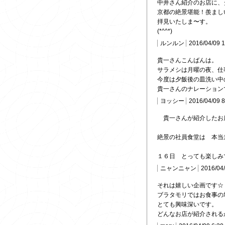
中井さん紹介のお店に、
京都の絶景堪能！羨まし
拝見いたしま〜す。
(*^^*)
ルンルン
2016/04/09 
貴一さんこんばんは。
サラメシは月曜の夜、仕
今度は夕飯後の皿洗い中
貴一さんのナレーション
ヨッシー
2016/04/09 
貴一さんが紹介したお
絶景の社員食堂は 本当
１６日 とっても楽しみ
ニャンニャン
2016/04
それは嬉しい企画です☆
ブラタモリではお食事の
とても興味深いです。
どんなお店が紹介される