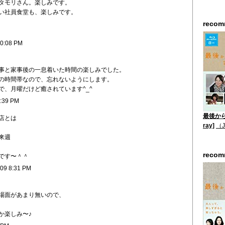
タモリさん。楽しみです。
い社員食堂も、楽しみです。
reco
10:08 PM
事と家事後の一息着いた時間の楽しみでした。
の時間帯なので、忘れないようにします。
で、月曜だけど癒されています^_^
8:39 PM
最後から二
店とは
ray]
（
来週
reco
です〜＾＾
/09 8:31 PM
場面があまり無いので、
か楽しみ〜♪