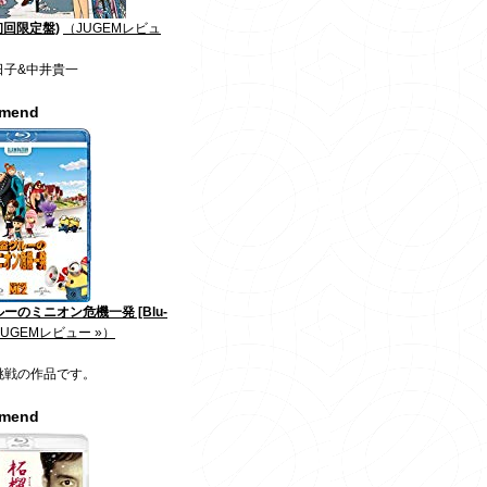
初回限定盤)
（JUGEMレビュ
日子&中井貴一
mmend
ーのミニオン危機一発 [Blu-
JUGEMレビュー »）
挑戦の作品です。
mmend