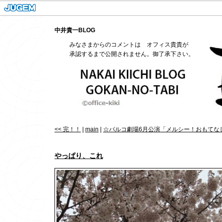
中井貴一BLOG
みなさまからのコメントは オフィス貴貴が
承認するまで公開されません。御了承下さい。
<< 完！！
|
main
|
☆パルコ劇場6月公演「メルシー！おもてなし
やっぱり、これ