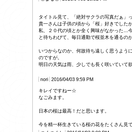
タイトル見て、「絶対サクラの写真だぁ」
貴一さんは子供の頃から「桜」好きでした
私、２０代の頃とか全く興味がなかった…
と待ちわびて、毎日通勤で桜並木を通るの
いつからなのか、何故待ち遠しく思うよう
のですが。
明日の天気は雨、少しでも長く咲いていて
nori
2016/04/03 9:59 PM
キレイですねー☆
なごみます。
日本の桜は最高！だと思います。
今を精一杯生きている桜の花をたくさん見