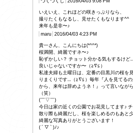
つくつくし
2016/04/03 9:08 PM
いえいえ、これほどの咲きっぷりなら、
撮りたくもなるし、見せたくもなります^^
来年も是非〜♪
maru
2016/04/03 4:23 PM
貴一さん、こんにちは(*^^*)
桜満開、綺麗ですネ〜♪
恥ずかしい？ チョット分かる気もするけど..
良いじゃないですか〜（≧∇≦）
私達夫婦も土曜日は、定番の目黒川の桜を
りまくりです...（≧∇≦）毎年『人を見て
から、来年は辞めようネ！』って言いながら
（笑）
(￣▽￣)
今日は家の近くの公園でお花見してます♪ チ
散り際も綺麗だし、桜を楽しめるのもあと
綺麗な写真ありがとうございます！
( ´ ▽ ` )ﾉ♪