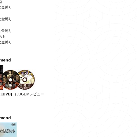
コ
な金縛り
な金縛り
な金縛り
もも
な金縛り
mmend
 [DVD]
（JUGEMレビュー
mmend