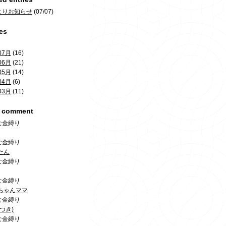
よりお知らせ
(07/07)
es
07月
(16)
06月
(21)
05月
(14)
04月
(6)
03月
(11)
t comment
な金縛り
な金縛り
たん
な金縛り
な金縛り
ちゃんママ
な金縛り
つき)
な金縛り