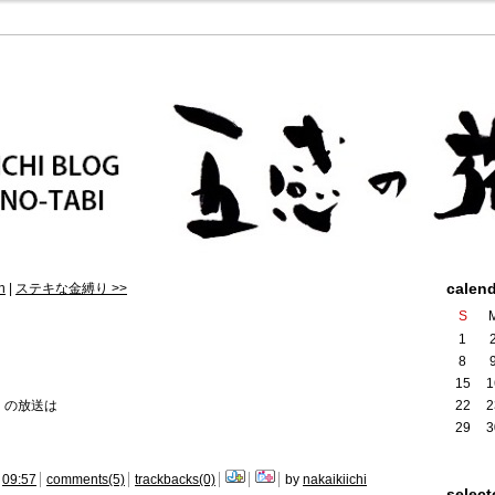
calen
n
|
ステキな金縛り >>
S
1
8
15
1
S」の放送は
22
2
29
3
09:57
comments(5)
trackbacks(0)
by
nakaikiichi
select