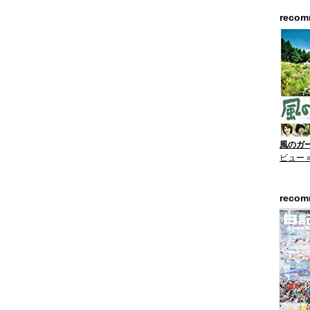
reco
風のガー
ビュー 
reco