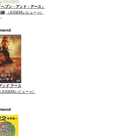
「ヘブン・アンド・アース」
在録
（JUGEMレビュー »）
一
mmend
アンド アース
（JUGEMレビュー »）
mmend