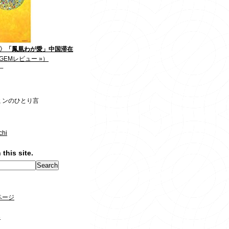
2〉「鳳凰わが愛」中国滞在
GEMレビュー »）
一
ミンのひとり言
chi
 this site.
ページ
3