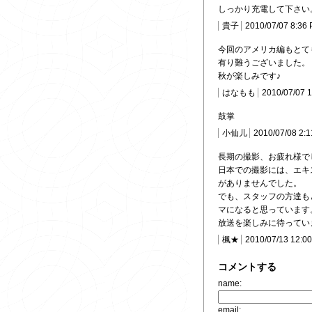
しっかり充電して下さい
貴子
2010/07/07 8:36
今回のアメリカ編もとて
有り難うございました。
秋が楽しみです♪
はなもも
2010/07/07 
鼓掌
小仙儿
2010/07/08 2:
長期の撮影、お疲れ様で
日本での撮影には、エキ
がありませんでした。
でも、スタッフの方達も
マになると思っています
放送を楽しみに待ってい
楓★
2010/07/13 12:0
コメントする
name:
email: