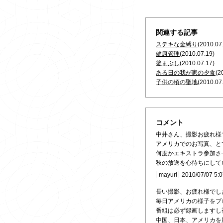
関連する記事
ステキな金縛り
(2010.07
健康管理
(2010.07.19)
釜まぶし
(2010.07.17)
ある日の我が家の夕食
(2
子供の頃の聖地
(2010.07
コメント
中井さん、撮影お疲れ様
アメリカでのお写真、と
何度かエキストラ参加さ
秋の放送を心待ちにして
mayuri
2010/07/07 5:
長い撮影、お疲れ様でし
毎日アメリカの様子をブ
番組は必ず録画しますし
中国、日本、アメリカを