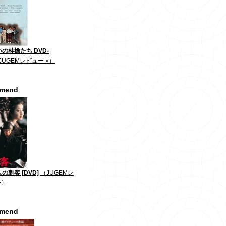
の林檎たち DVD-
JUGEMレビュー »）
mmend
の刺客 [DVD]
（JUGEMレ
»）
mmend