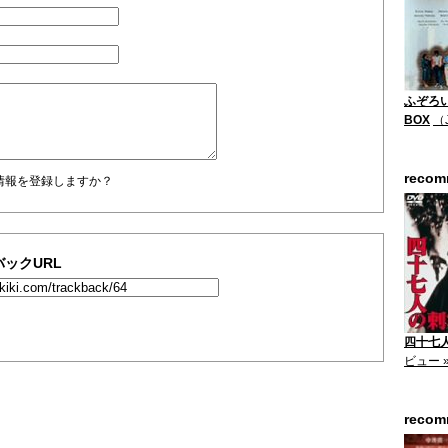
ふぞろい
BOX
（
reco
情報を登録しますか？
ックURL
四十七人
ビュー 
reco