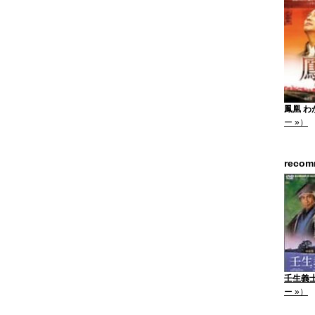
鳳凰 わが
ー »）
reco
壬生義士
ー »）