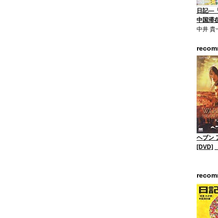
日記―
中国滞
中井 貴
reco
ヘブン 
[DVD]
reco