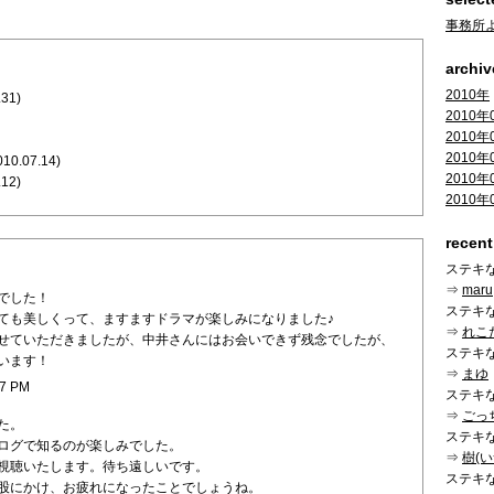
事務所
archiv
2010年
.31)
2010年
2010年
2010年
010.07.14)
2010年
.12)
2010年
recen
ステキ
⇒
maru
でした！
ステキ
ても美しくって、ますますドラマが楽しみになりました♪
⇒
れこ
せていただきましたが、中井さんにはお会いできず残念でしたが、
ステキ
います！
⇒
まゆ
07 PM
ステキ
⇒
ごっ
た。
ステキ
ログで知るのが楽しみでした。
⇒
樹(い
視聴いたします。待ち遠しいです。
ステキ
股にかけ、お疲れになったことでしょうね。