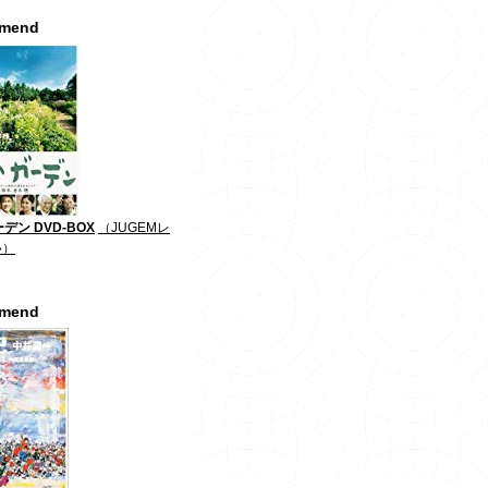
mmend
デン DVD-BOX
（JUGEMレ
»）
mmend