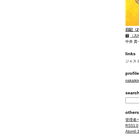
日記〈
録
（JU
中井 貴
links
ジャス
profile
nakaikii
search
others
管理者
RSS1.0
Atom0.