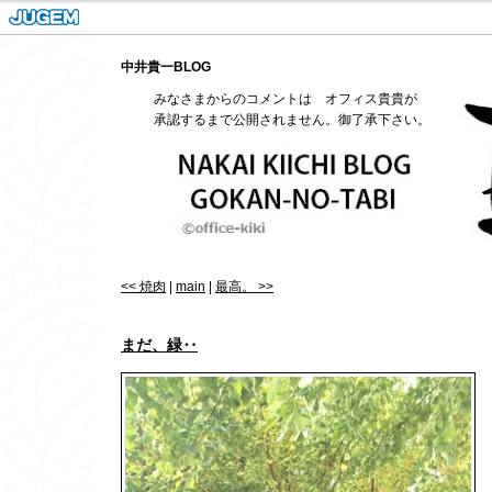
中井貴一BLOG
みなさまからのコメントは オフィス貴貴が
承認するまで公開されません。御了承下さい。
<< 焼肉
|
main
|
最高。 >>
まだ、緑‥