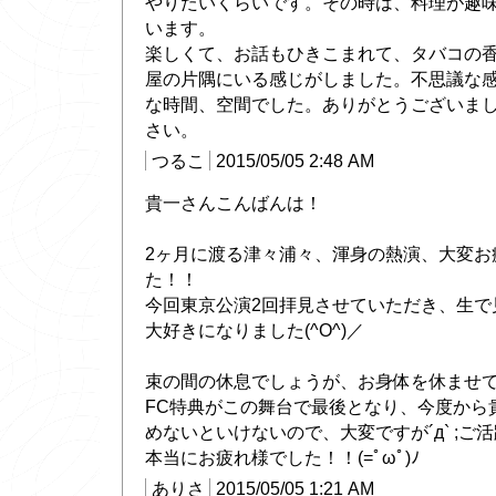
やりたいくらいです。その時は、料理が趣
います。
楽しくて、お話もひきこまれて、タバコの
屋の片隅にいる感じがしました。不思議な
な時間、空間でした。ありがとうございま
さい。
つるこ
2015/05/05 2:48 AM
貴一さんこんばんは！
2ヶ月に渡る津々浦々、渾身の熱演、大変お
た！！
今回東京公演2回拝見させていただき、生で
大好きになりました(^O^)／
束の間の休息でしょうが、お身体を休ませ
FC特典がこの舞台で最後となり、今度から
めないといけないので、大変ですが´д` ;
本当にお疲れ様でした！！(=ﾟωﾟ)ﾉ
ありさ
2015/05/05 1:21 AM