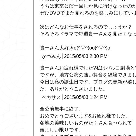
うちは東京公演一回しか見に行けなったのがす
ぜひDVDでまた見れるのを楽しみにしていますo
次はどんなお仕事をされるのでしょうか？
そろそろドラマで毎週貴一さんを見たくなっ
貴一さん大好きo(^▽^)oo(^▽^)o
かづみん
2015/05/03 2:30 PM
貴一さんお疲れ様でした?私はパルコ劇場と
ですが、地方公演の熱い舞台を経験できま
今日は私の誕生日です。ブログの更新が嬉
た。ありがとうございました。
ペガサス
2015/05/03 1:24 PM
全公演無事に終了。
おめでとうございます&お疲れ様でした。
各地の美味しいものがたくさん食べられて
羨ましい限りです。