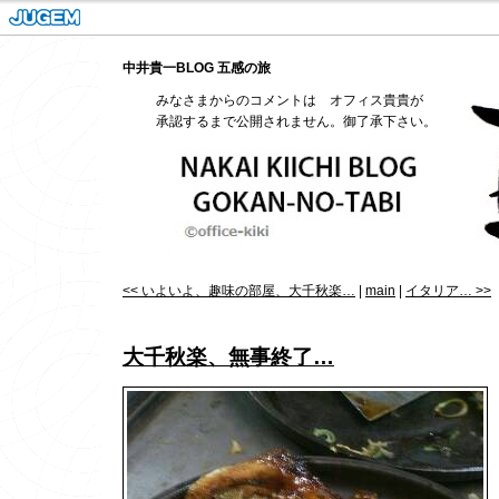
中井貴一BLOG 五感の旅
みなさまからのコメントは オフィス貴貴が
承認するまで公開されません。御了承下さい。
<< いよいよ、趣味の部屋、大千秋楽…
|
main
|
イタリア… >>
大千秋楽、無事終了…