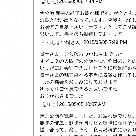
よしえ
2015/05/06 7:44 PM
全公演 無事の終了お疲れ様です。母ととも
の良き想い出となっています。今後もお忙
お身体ご自愛下さい。一ファンとしてご活
思います。再々演も期待しております。
わっしょい姉さん
2015/05/05 7:49 PM
貴一さま、ご公演おつかれさまでした。
４／１９の大阪での公演をつい昨日のこと
いまだにお会いできましたことに興奮醒め
貴一さまの魅力溢れる本当に素敵な作品で
またの機会を楽しみにしております。
ゆっくりご休息できると良いですね。
おつかれさまでした。
えりこ
2015/05/05 10:07 AM
東京公演を観劇しました。お疲れ様でした
趣味の部屋、趣味が同じだと喧嘩になりそ
援し合って、楽しそう。私も経済的にゆと