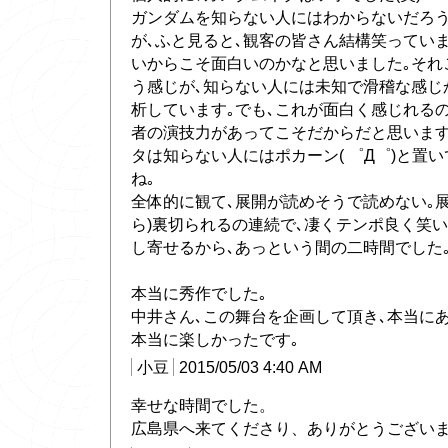
ガンダムを知らない人にはわからないだろ
が､ふと見ると､観客の皆さん結構笑っていま
いからこそ面白いのかなと思いました｡それこ
う感じが､知らない人には未知で滑稽な感じ
析しています｡でも､これが面白く感じれるの
者の演技力があってこそだからだと思います
タは知らない人にはポカーン( ゜Д゜)と置
ね｡
全体的に観て､展開が読めそうで読めない｡
ら)裏切られるの連続で､凄くテンポ良く笑
し寄せるから､あっという間の二時間でした
本当に秀作でした｡
中井さん､この舞台を企画して頂き､本当に
本当に楽しかったです｡
小豆
2015/05/03 4:40 AM
幸せな時間でした。
広島県へ来てくださり、ありがとうございます(*