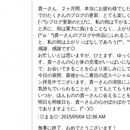
貴一さん、２ヶ月間、本当にお疲れ様でした(*
でのたくさんのブログの更新、とても楽し
(’-’*)♪ブログ更新のたびに、私の頬は下
と共に、頬は重力に負けることなく、上が
(*´ω｀*)貴一さんのブログや作品にふれる
と、私の頬は上がりっぱなしであろう(*^。^
感謝、感謝です◎
お忙しいとは思いますが、ひとまず、ゆっ
す。貴一さんの心と体の充電がいっぱいに
で、お会いできることを心より楽しみにしており
今日の昼間、最後から二番目の恋スペシャ
ン拝見中でございます。貴一さんの演技に
気持ちでいられることが、とてもとてもう
いつか、ほんものの貴一さんに会えることを夢見
明日も明後日も、貴一さんの心がぽかぽか
でありますように。(*´-`)◎
◎まる◎
2015/05/04 12:38 AM
無事に終了、おめでとうございます！