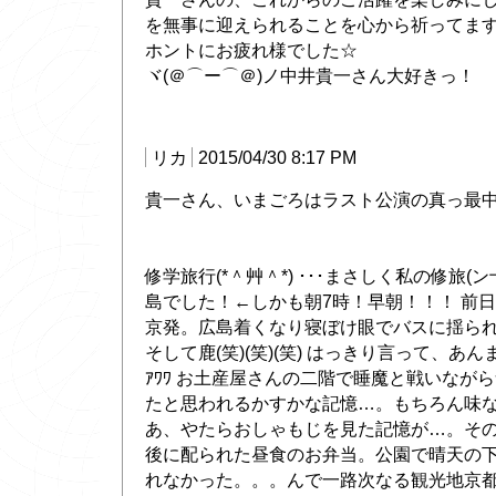
を無事に迎えられることを心から祈ってます( ´ ▽
ホントにお疲れ様でした☆
ヾ(＠⌒ー⌒＠)ノ中井貴一さん大好きっ！
リカ
2015/04/30 8:17 PM
貴一さん、いまごろはラスト公演の真っ最
修学旅行(*＾艸＾*) ･･･まさしく私の修旅(
島でした！←しかも朝7時！早朝！！！ 前
京発。広島着くなり寝ぼけ眼でバスに揺られ
そして鹿(笑)(笑)(笑) はっきり言って、あん
ｱﾜﾜ お土産屋さんの二階で睡魔と戦いなが
たと思われるかすかな記憶…。もちろん味
あ、やたらおしゃもじを見た記憶が…。そ
後に配られた昼食のお弁当。公園で晴天の
れなかった。。。んで一路次なる観光地京