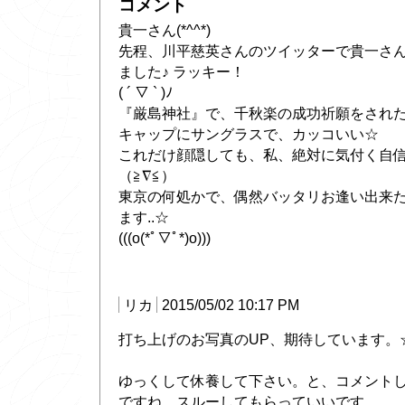
コメント
貴一さん(*^^*)
先程、川平慈英さんのツイッターで貴一さ
ました♪ ラッキー！
( ´ ▽ ` )ﾉ
『厳島神社』で、千秋楽の成功祈願をされたんで
キャップにサングラスで、カッコいい☆
これだけ顔隠しても、私、絶対に気付く自
（≧∇≦）
東京の何処かで、偶然バッタリお逢い出来た
ます..☆
(((o(*ﾟ▽ﾟ*)o)))
リカ
2015/05/02 10:17 PM
打ち上げのお写真のUP、期待しています。
ゆっくして休養して下さい。と、コメント
ですね。スルーしてもらっていいです。