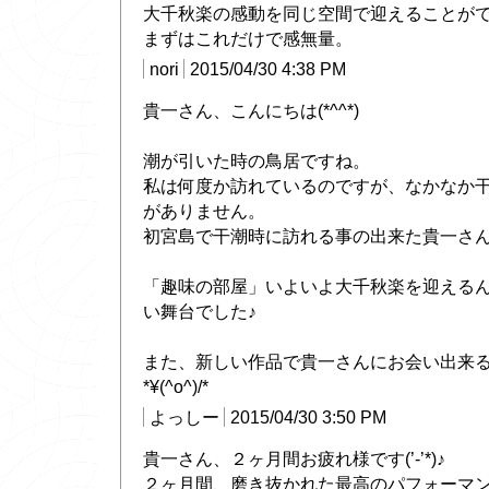
大千秋楽の感動を同じ空間で迎えることが
まずはこれだけで感無量。
nori
2015/04/30 4:38 PM
貴一さん、こんにちは(*^^*)
潮が引いた時の鳥居ですね。
私は何度か訪れているのですが、なかなか
がありません。
初宮島で干潮時に訪れる事の出来た貴一さ
「趣味の部屋」いよいよ大千秋楽を迎える
い舞台でした♪
また、新しい作品で貴一さんにお会い出来
*¥(^o^)/*
よっしー
2015/04/30 3:50 PM
貴一さん、２ヶ月間お疲れ様です(’-’*)♪
２ヶ月間、磨き抜かれた最高のパフォーマ