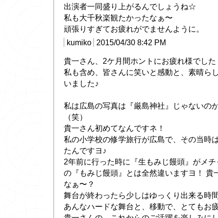
出演者一同盛り上がるんでしょうね☆
私も大千秋楽観たかったなぁ〜
頑張りすぎてお疲れがでませんように。
kumiko
2015/04/30 8:42 PM
貴一さん、2ケ月間ホントにお疲れ様でした
私も含め、皆さんに笑いと感動と、素晴ら
いました♪
私は広島の写真は『厳島神社』じゃないの
（笑）
貴一さん初めてなんですネ！
私の小学校の修学旅行が広島で、その当時
たんですヨ♪
2年前に行った時に『生もみじ饅頭』がメチャ
の『もみじ饅頭』とは全然違いますヨ！ 貴
なぁ〜？
舞台が終わったら少しはゆっくり出来る時
あんなハードな舞台と、移動で、とてもお疲れ
貴一さんの、これからのご活躍を楽しみに