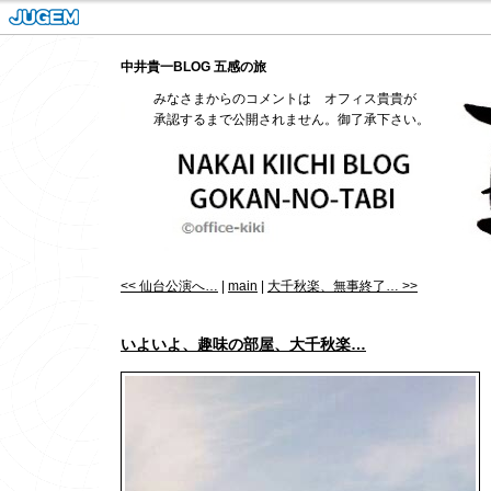
中井貴一BLOG 五感の旅
みなさまからのコメントは オフィス貴貴が
承認するまで公開されません。御了承下さい。
<< 仙台公演へ…
|
main
|
大千秋楽、無事終了… >>
いよいよ、趣味の部屋、大千秋楽…