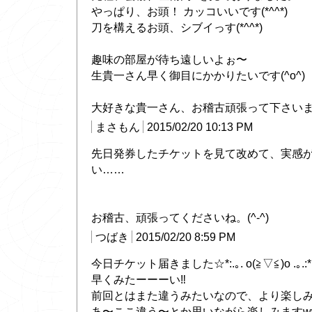
やっぱり、お頭！ カッコいいです(*^^*)
刀を構えるお頭、シブイっす(*^^*)
趣味の部屋が待ち遠しいよぉ〜
生貴一さん早く御目にかかりたいです(^o^)
大好きな貴一さん、お稽古頑張って下さいませ＼
まさもん
2015/02/20 10:13 PM
先日発券したチケットを見て改めて、実感
い……
お稽古、頑張ってくださいね。(^-^)
つばき
2015/02/20 8:59 PM
今日チケット届きました☆*:.｡. o(≧▽≦)o .｡.:
早くみたーーーい‼︎
前回とはまた違うみたいなので、より楽しみです
あ〜ここ違う〜とか思いながら楽しみますw