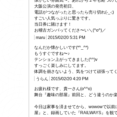
懐かしい雰囲気〜。あれから２年も経つの
大阪公演の発売初日、
電話がつながったと思ったら売り切れ(-_-;)
すごい人気っぷりに驚きです。
当日券に賭けます！
お稽古ガンバってくださ〜い＼(^o^)／
maru
2015/02/20 5:31 PM
なんだか懐かしいです(*^_^*)
もうすぐですね〜♪
テンション上がってきました(^^)v
すっごく楽しみにしてます。
体調を崩さないよう、気をつけて頑張って
うらん
2015/02/20 4:20 PM
お疲れ様です、貴一さん(o^^o)
舞台『趣味の部屋』前回と、どう違うのか
今日は家事を済ませてから、wowowで以
屋』と、録画していた『RAILWAYS』を観