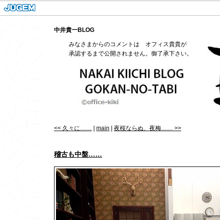
中井貴一BLOG
みなさまからのコメントは オフィス貴貴が
承認するまで公開されません。御了承下さい。
<< 久々に……
|
main
|
夜桜ならぬ、夜梅…… >>
稽古も中盤……