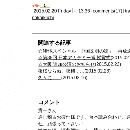
1
2015.02.20 Friday
-
13:36
comments(17)
tr
nakaikiichi
関連する記事
☆NHKスペシャル「中国文明の謎」 再放
☆第38回 日本アカデミー賞 授賞式
(2015.02
☆大阪 追加公演のお知らせ
(2015.02.23)
夜桜ならぬ、夜梅……
(2015.02.23)
久々に……
(2015.02.16)
コメント
貴一さん
通し稽古お疲れ様です、台本読み合わせ、
ね。頑張って下さい！