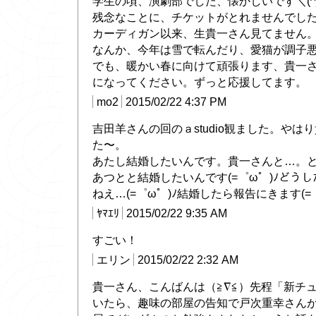
学生の頃、演劇部でした、懐かしいです＼(^_
残念なことに、チケットがとれませんでした(T_
カーディガン以来、生貴一さん見てません
なんか、今年は雪で転んだり、愛猫が調子
でも、暖かい春に向けて頑張ります、貴一
になってください。ずっと応援してます。
mo2
2015/02/22 4:37 PM
吉田羊さんの回のａstudio観ました。やは
た〜。
あたし結婚したいんです。貴一さんと…。
あつとと結婚したいんです(=゜ω゜)ﾉどう
ねえ…(=゜ω゜)ﾉ結婚したら報告にきます(=゜
ﾔﾏｴﾘ
2015/02/22 9:35 AM
すごい！
エリン
2015/02/22 2:32 AM
貴一さん、こんばんは（≧∇≦）先程「新チ
いたら、趣味の部屋の告知で戸次重幸さん