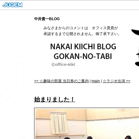
中井貴一BLOG
みなさまからのコメントは オフィス貴貴が
承認するまで公開されません。御了承下さい。
<< ☆趣味の部屋 当日券のご案内
|
main
|
☆ラジオ出演 >>
始まりました！