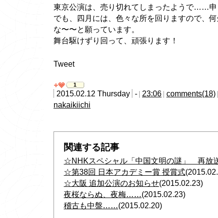
東京公演は、売り切れてしまったようで……申し
でも、四月には、色々な所を回りますので、何
な〜〜と願っています。
舞台駆けずり回って、頑張ります！
Tweet
1
2015.02.12 Thursday
-
23:06
comments(18)
nakaikiichi
関連する記事
☆NHKスペシャル「中国文明の謎」 再放
☆第38回 日本アカデミー賞 授賞式
(2015.02
☆大阪 追加公演のお知らせ
(2015.02.23)
夜桜ならぬ、夜梅……
(2015.02.23)
稽古も中盤……
(2015.02.20)