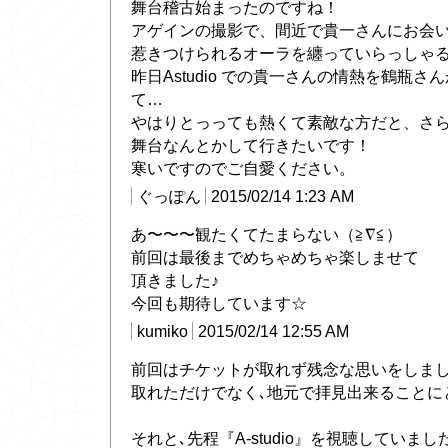
舞台稽古始まったのですね！
アゲインの撮影で、間近で貴一さんにお会
惹きつけられるオーラを纏っていらっしゃ
昨日Astudio での貴一さんの情熱を鶴瓶
て…
やはりとっっても熱くて素敵な方だと、さ
舞台なんとかして行きたいです！
寒いですのでご自愛ください。
ぐっぽん
2015/02/14 1:23 AM
あ〜〜〜観たくてたまらない（≧∇≦）
前回は最後までめちゃめちゃ楽しませて
頂きました♪
今回も期待しています☆
kumiko
2015/02/14 12:55 AM
前回はチケットが取れず残念な思いをしまし
取れただけでなく､地元で拝見出来ることに
それと､先程『A-studio』を視聴していま