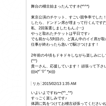
舞台の稽古始まったんですネ(*^^*)
東京公演のチケット、すごい競争率でした！
したら、ドンドン席が埋まって行くんです(*_
私、2回落選しましたもん..(ｰｰ;)
やっと取れたチケットは平日です♪
でも前から5列目の、ど真ん中のイイ席が取れま
仕事が終わったら急いで駆けつけます！
2年前の今頃もドキドキしながら楽しみにし
(^^)
貴一さん、応援しています！ 頑張って下さ
(((o(*ﾟ▽ﾟ*)o)))
リカ
2015/02/13 1:35 AM
いよいよですね〜(*^_^*)
すっごく楽しみです♪
体調に気をつけてお稽古頑張ってください