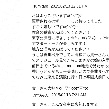
sumitaro
2015/02/13 12:31 PM
おはようございますo(^▽^)o
更新されるのずーーーっと待ってました！
すごく嬉しいですo(^▽^)o
舞台の稽古がんばってください！
東京公演観に行きます☆*:.｡. o(≧▽≦)o .｡.:*☆
アフタートークが楽しみです！
地方公演もがんばってください！
うちは香川出身でして…高松にも貴一さん
てスケジュール見てたら…まさかの娘の入学式
前日までいるのに…m(_ _)m地元で見たかった
香川うどんがちょー美味しいので是非食べてくだ
ちなみに東京公演観に行く日は卒園式前日で
貴一さん大好きo(^▽^)oo(^▽^)o
かづみん
2015/02/13 7:21 AM
貴一さん、こんな夜中に失礼します☆