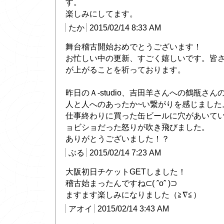
す。
楽しみにしてます。
たか
2015/02/14 8:33 AM
舞台稽古開始おめでとうございます！
お忙しい中の更新、すごく嬉しいです。皆
が上がることを祈っております。
昨日のＡ-studio、吉田羊さんへの鶴瓶さ
人と人へのあったか~い繋がりを感じました
仕事終わりに買った缶ビールに穴があいて
ョビショだった怒りが吹き飛びました。
ありがとうございました！？
ぶる
2015/02/14 7:23 AM
大阪初日チケットGETしました！
稽古始まったんですね⊂( ˆoˆ )⊃
ますます楽しみになりました（≧∇≦）
アオイ
2015/02/14 3:43 AM