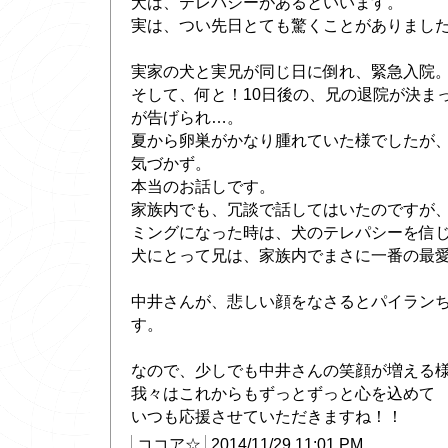
犬は、テレパシーがあるといいます。
実は、つい先日とても驚くことがありまし
実家の犬と実兄が同じ日に倒れ、緊急入院
そして、何と！10日後の、兄の退院が決ま
が告げられ…。
夏から卵巣がかなり腫れていた様でしたが
気づかず。
本当のお話しです。
家族内でも、冗談で話してはいたのですが
ミングになった時は、犬のテレパシーを信
犬にとって兄は、家族内でまさに一番の最
中井さんが、悲しい顔をなさるとパイラン
す。
なので、少しでも中井さんの笑顔が増える
我々はこれからもずっとずっと心を込めて
いつも応援させていただきますね！！
ココア☆
2014/11/29 11:01 PM