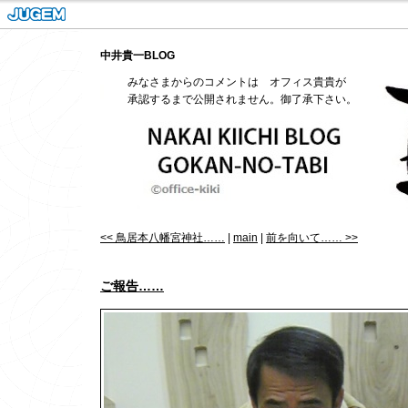
中井貴一BLOG
みなさまからのコメントは オフィス貴貴が
承認するまで公開されません。御了承下さい。
<< 鳥居本八幡宮神社……
|
main
|
前を向いて…… >>
ご報告……