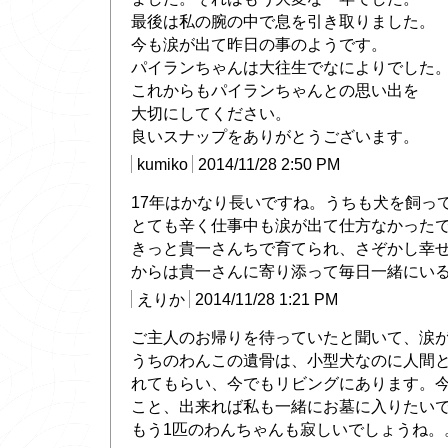
最後は私の腕の中で息を引き取りました。
今も涙が出て昨日の事のようです。
パイランちゃんは大往生でなによりでした
これからもパイランちゃんとの思い出を
大切にしてください。
良いスナップをありがとうございます。
kumiko
2014/11/28 2:50 PM
17年はかなり長いですね。うちも犬を飼っ
とても辛く仕事中も涙が出て仕方なかった
きっと貴一さんちで育てられ、さぞかし幸
からは貴一さんに寄り添って毎日一緒にいるのか
えりか
2014/11/28 1:21 PM
ご主人のお帰りを待っていたと聞いて、涙
うちのわんこの遺骨は、小型犬なのに人間
れてもらい、今でもリビングにあります。今
こと、出来れば私も一緒にお墓に入りたい
もう1匹のわんちゃんも寂しいでしょうね。