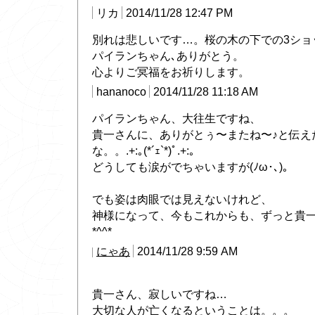
リカ
2014/11/28 12:47 PM
別れは悲しいです…。桜の木の下での3ショ
パイランちゃん､ありがとう。
心よりご冥福をお祈りします。
hananoco
2014/11/28 11:18 AM
パイランちゃん、大往生ですね、
貴一さんに、ありがとぅ〜またね〜♪と伝え
な。。.+:｡(*´ｪ`*)ﾟ.+:｡
どうしても涙がでちゃいますが(ﾉω･､)。
でも姿は肉眼では見えないけれど、
神様になって、今もこれからも、ずっと貴
*^^*
にゃあ
2014/11/28 9:59 AM
貴一さん、寂しいですね…
大切な人が亡くなるということは。。。