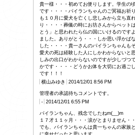
貴一様・・・初めてお便りします。学生の
です・・・・パイランちゃんのご冥福お祈
も１０月に愛犬を亡くし悲しみから立ち直
り・・・・葬儀の時にお坊さんからぺット
とう」と思われたら仏の国にいけるのです
ました。ありがとう・・・しか思い浮かば
した・・・・貴一さんのパイランちゃんも
愛犬の死は経験した人にしかわからないと
しみの出口がわからないのですが少しづつ
かです・・・・どうかお体を大切にお過ご
です！！！
横山みゆき
2014/12/01 8:56 PM
管理者の承認待ちコメントです。
-
2014/12/01 6:55 PM
パイランちゃん、残念でしたねm(__)m
１７才１１ヶ月・・・涙がとまりません・
でも、パイランちゃんは貴一ちゃんの家族
に幸せだったと思います。