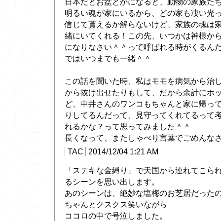
日本だとお盆とかになると、動物の家族た
明るい魂が家にいるから、どの家も凄い光
信じて貰えるか解らないけど、家族の魂は
緒にいてくれる！この先、いつかは神様か
になりなさい＾＾って呼ばれる時がくるん
ではいつまでも一緒＾＾
この話を聞いた時、私はモモを病気から治
から抜け出せたりもして、だから余計にホ
ど、中井さんのワンコもちゃんと家に帰っ
りしてるんだって、見守ってくれてるって
れるかな？って思ってみました＾＾
長くなって、またしゃべり言葉でごめんな
TAC
2014/12/04 1:21 AM
「ステキな金縛り」で天国から連れてこら
るシーンを思い出します。
あのシーンは、絶妙な塩梅のお芝居だった
ちゃんとクスクス笑いながら
ココロの中で号泣しました。