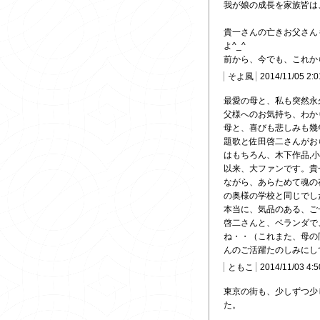
我が娘の成長を家族皆は
貴一さんの亡きお父さん
よ^_^
前から、今でも、これから
そよ風
2014/11/05 2:
最愛の母と、私も突然永
父様へのお気持ち、わか
母と、喜びも悲しみも幾
題歌と佐田啓二さんがお
はもちろん、木下作品,
以来、大ファンです。貴
ながら、あらためて魂の
の奥様の学校と同じでし
本当に、気品のある、ご
啓二さんと、ベランダで
ね・・（これまた、母の
んのご活躍たのしみにし
ともこ
2014/11/03 4:
東京の街も、少しずつ少
た。