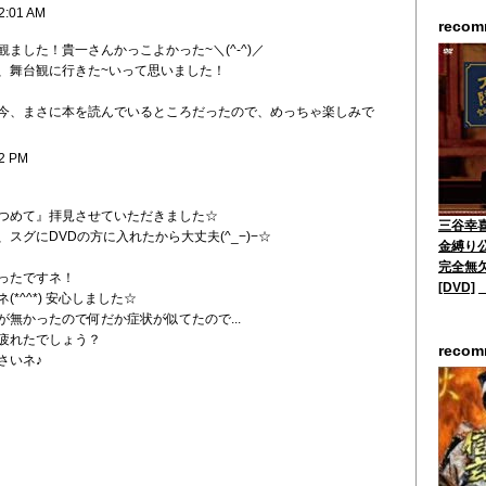
2:01 AM
reco
ました！貴一さんかっこよかった~＼(^-^)／
、舞台観に行きた~いって思いました！
今、まさに本を読んでいるところだったので、めっちゃ楽しみで
52 PM
つめて』拝見させていただきました☆
三谷幸喜
スグにDVDの方に入れたから大丈夫(^_−)−☆
金縛り
完全無
ったですネ！
[DVD]
*^^*) 安心しました☆
無かったので何だか症状が似てたので...
疲れたでしょう？
reco
さいネ♪