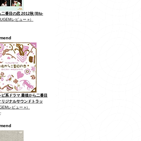
番目の恋 2012秋 [Blu-
JUGEMレビュー »）
mmend
レビ系ドラマ 最後から二番目
オリジナルサウンドトラッ
GEMレビュー »）
士
mmend