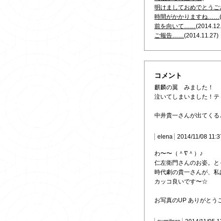
明けましておめでとうご
時間がかかりますね……
前を向いて……
(2014.12
ご報告……
(2014.11.27)
コメント
麒麟の翼 みました！
泣いてしまいました！ティ
中井貴一さんが出てくると
elena
2014/11/08 11:
わ〜〜（＾∇＾）♪
仁左衛門さんのお姿。と
時代劇の貴一さんが、私は
カッコ良いです〜☆
お写真のUP ありがとう