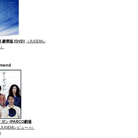
 豪華版 [DVD]
（JUGEMレ
»）
mmend
ガン (PARCO劇場
JUGEMレビュー »）
裕