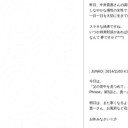
昨日、中井貴惠さんの講
しなやかな感性の女性で
一日一日を大切に生きて
ステキな姉弟ですね。
いつか姉弟対談があれば
なんて 夢ですが (*^^*)
JUNKO
2014/11/03 4:
今日は、
『父の背中を見つめて」、
Phrase』第5話と。貴一
明日は、また寒くなるよ
貴一さん、お風邪など召
お休みなさい☆彡