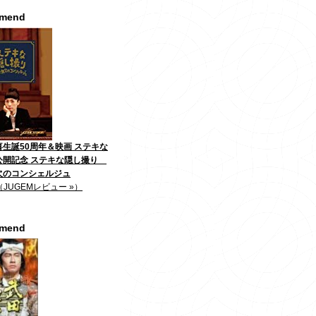
mmend
生誕50周年＆映画 ステキな
公開記念 ステキな隠し撮り
欠のコンシェルジュ
（JUGEMレビュー »）
mmend