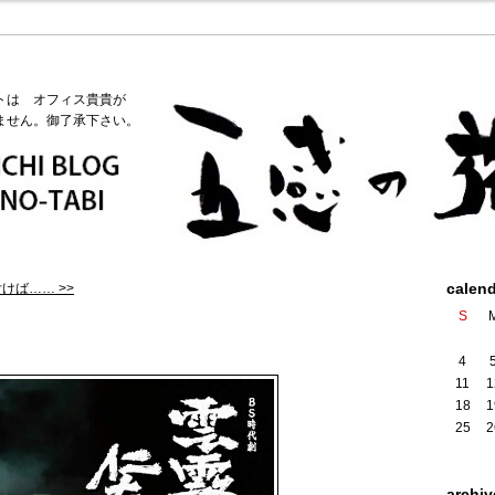
トは オフィス貴貴が
ません。御了承下さい。
calen
けば…… >>
S
4
11
1
18
1
25
2
archiv