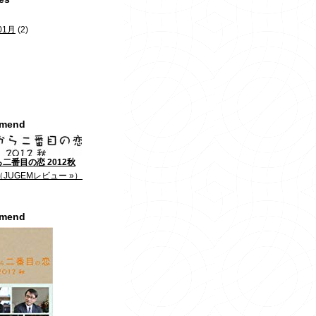
01月
(2)
mmend
二番目の恋 2012秋
（JUGEMレビュー »）
mmend