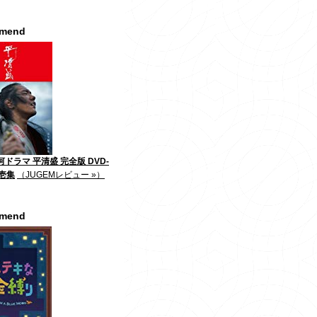
mmend
河ドラマ 平清盛 完全版 DVD-
第壱集
（JUGEMレビュー »）
mmend