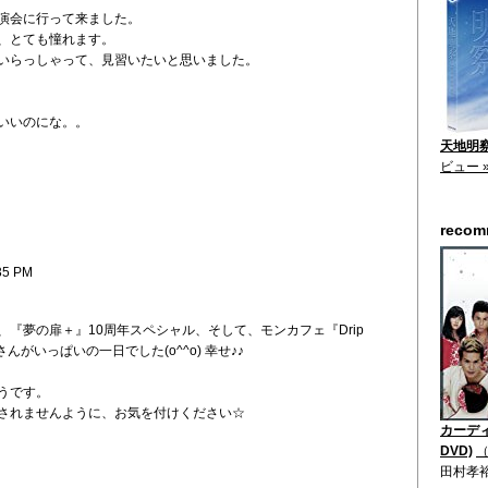
演会に行って来ました。
、とても憧れます。
いらっしゃって、見習いたいと思いました。
いいのにな。。
天地明察
ビュー 
reco
35 PM
『夢の扉＋』10周年スペシャル、そして、モンカフェ『Drip
さんがいっぱいの一日でした(o^^o) 幸せ♪♪
うです。
されませんように、お気を付けください☆
カーディ
DVD)
（
田村孝