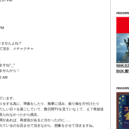
1:07 PM
reco
 PM
りませんよね？
て頂き、メチャクチャ
。
すね^_^
NHK大
ませんから！
BOX 
22 AM
reco
ています。
りをする為に、準備をしたり、無事に済み、振り袖を片付けたり
だしい日々を過ごしていて、数日間TVを見ていなくて、え？再放送
見られなかったから残念。
間があれば、再放送があると分かったのに…。
れているのを読ませて頂きながら、想像をさせて頂きますね。