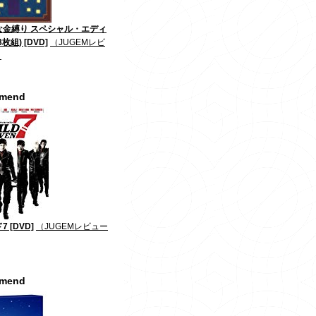
な金縛り スペシャル・エディ
枚組) [DVD]
（JUGEMレビ
）
mmend
 [DVD]
（JUGEMレビュー
mmend