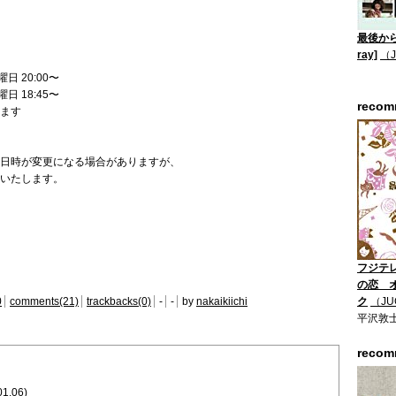
最後から二
ray]
（
日 20:00〜
日 18:45〜
reco
ます
日時が変更になる場合がありますが、
いたします。
フジテ
の恋 
0
comments(21)
trackbacks(0)
-
-
by
nakaikiichi
ク
（JU
平沢敦
reco
01.06)