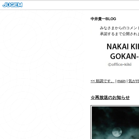
中井貴一BLOG
みなさまからのコメン
承認するまで公開され
<< 順調です。
|
main
|
気が付
☆再放送のお知らせ