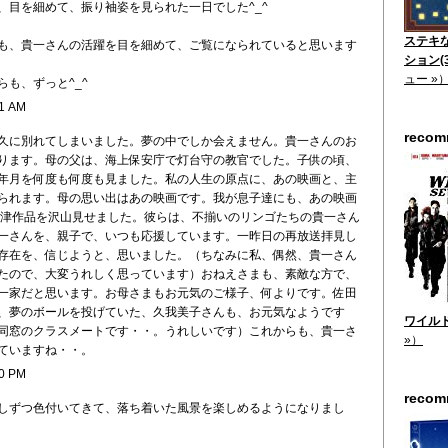
、目を細めて、振り袖姿を見られた一日でした^_^
ステキ
も、貴一さんの活躍を目を細めて、ご覧になられていると思います
ション(3
ュー »
も、ずっと^_^
01 AM
reco
久に別れてしまいました。夢の中でしか会えません。貴一さんのお
ります。母の父は、海上保安庁で灯台守の教官でした。子供の頃、
年月を何度も何度も見ました。私の人生の原点に、あの映画と、主
られます。母の思い出はあの映画です。我が息子達にも、あの映画
小津作品を沢山見せました。彼らは、不揃いのリンゴたちの貴一さん
一さんを、親子で、いつも応援しています。一昨日の再放送拝見し
存在を、信じようと、思いました。（ちなみに私、偶然、貴一さん
たので、大変うれしく思っています）おねえさまも、素敵な方で、
一家だと思います。お母さまもお元気のご様子、何よりです。佐田
、夢のボールを投げていた、久我美子さんも、お元気なようです
ワイルド7
同窓のクラスメートです・・。うれしいです）これからも、貴一さ
»）
ていますね・・。
50 PM
reco
しずつ色付いてきて、落ち着いた風景を楽しめるようになりまし