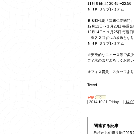
11月８日(土) 20:45〜22:56
ＮＨＫ ＢＳプレミアム
ＢＳ時代劇「雲霧仁左衛門」
12月12日〜１月23日 毎週金曜
12月14日〜１月25日 毎週日曜
※各２回ずつの放送となり
ＮＨＫ ＢＳプレミアム
※突発的なニュース等で多少
ご了承のほどよろしくお願い
オフィス貴貴 スタッフより
Tweet
0
2014.10.31 Friday
-
14:0
関連する記事
島根からの贈り物
(2015.