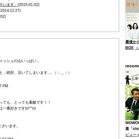
ざいます。
(2015.01.02)
(2014.12.27)
.02)
最後から
BOX
（
ッシュの山いっぱい...
reco
，絶対、泣いてしまいます..... （：＿：）
37 PM
っても、とっても素敵です！！
一番好きです(o^^o)
WOWO
ございます。
喜「shor
ビュー 