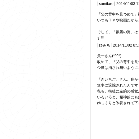
sumitaro
2014/11/03 1
「父の背中を見つめて」観
いつもＴＶや映画だから
そして、「麒麟の翼」は
す!!!
ゆみち
2014/11/02 8:
貴一さん(*^^*)
改めて、『父の背中を見
今度は消され無いように、
『きいちご』さん、良か
無事に退院されたんですネ(
私も、術後に左腕の感覚が
いろいろと、精神的にも
ゆっくりと休養されて下