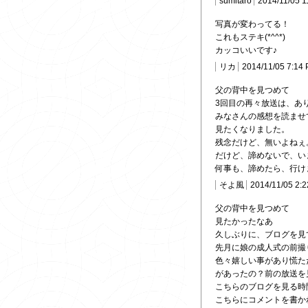
sumitaro
2014/11/05 1
写真が変わってる！
これもステキ(*^^*)
カッコいいです♪
リカ
2014/11/05 7:14
父の背中を見つめて
3回目の再々放送は、あ
みなさんの感想を読ませ
見たくなりました。
残念だけど、無いよねぇ
だけど、諦めないで、いま
何事も、諦めたら、行け
そよ風
2014/11/05 2:
父の背中を見つめて
見たかったなあ
久しぶりに、ブログを見
先月に娘の成人式の前撮
色々嬉しい事があり慌た
があったの？前の放送を
こちらのブログを見る時
こちらにコメントを書か