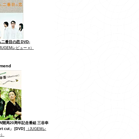
二番目の恋 DVD-
JUGEMレビュー »）
mmend
W開局20周年記念番組 三谷幸
t cut」 [DVD]
（JUGEMレ
»）