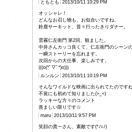
ともとも
2013/10/11 10:29 PM
オッシャレ！
どんなお召し物も、お似合いですね。
鈴鹿サーキット、昔々行ったきりダナー。
雲霧仁左衛門 第2回、観ました。
中井さんカッコ良くて、仁左衛門のシーン
一瞬ストーリーを忘れます。
次回からの大仕事、楽しみです。
(((o(*ﾟ▽ﾟ*)o)))
ルンルン
2013/10/11 10:19 PM
そんなワイルドな映画に出られてたのですね
不覚にも初めて知りました(>_<)
ラッキーな方々のコメント
羨ましい限りです☆
maru
2013/10/11 9:57 PM
笑顔の貴一さん、素敵です(*ﾉｪﾉ)