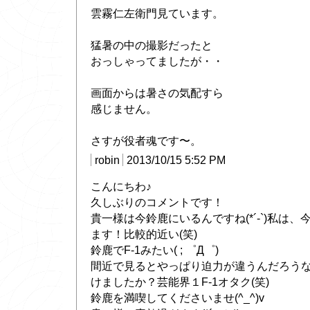
雲霧仁左衛門見ています。
猛暑の中の撮影だったと
おっしゃってましたが・・
画面からは暑さの気配すら
感じません。
さすが役者魂です〜。
robin
2013/10/15 5:52 PM
こんにちわ♪
久しぶりのコメントです！
貴一様は今鈴鹿にいるんですね(*´-`)私は
ます！比較的近い(笑)
鈴鹿でF-1みたい( ; ゜Д゜)
間近で見るとやっぱり迫力が違うんだろう
けましたか？芸能界１F-1オタク(笑)
鈴鹿を満喫してくださいませ(^_^)v