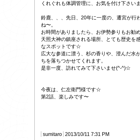
くれぐれも体調管理に、お気を付け下さい
鈴鹿、、、先日、20年に一度の、遷宮が行
ね〜。
お時間がありましたら、お伊勢参りもお勧
天照大神の鎮座される場所、とても歴史を
なスポットです☆
広大な参道に漂う、杉の香りや、澄んだ水
ちを落ちつかせてくれます。
是非一度、訪れてみて下さいませ(^-^)☆
今夜は、仁左衛門様です☆
第2話、楽しみです〜
sumitaro
2013/10/11 7:31 PM