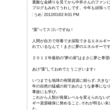
素敵な金縛りを見てから中井さんのファン
ブログもみれてうれしです。今年も頑張っ
うめ
2012/01/02 8:01 PM
“藻”ってスゴいですね！
人間が自力で培養でき採取できるエネルギ
れているなんて！まさに夢のエネルギーで
２０１２年最初の“夢の扉”はまさに夢と希
あけ“藻”しておめでとうございます♪
いつまでも地球の有限資源に頼らず､大きな
年の自然の猛威の前であのような参事にな
事故にも学び､
これから人類が発展レベルを変えられない
ギー資源確保に努めること､それが明るい未
た。