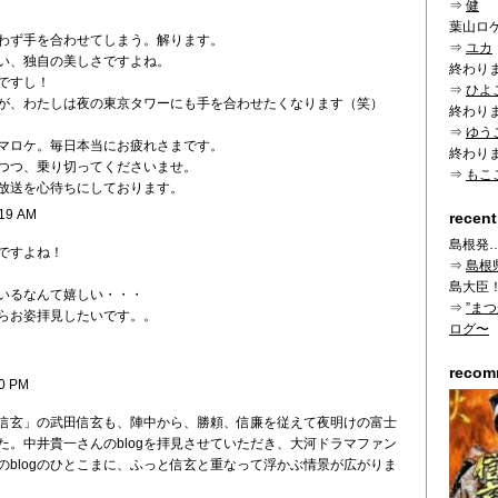
⇒
健
葉山ロ
わず手を合わせてしまう。解ります。
⇒
ユカ
い、独自の美しさですよね。
終わり
ですし！
⇒
ひよ
が、わたしは夜の東京タワーにも手を合わせたくなります（笑）
終わり
⇒
ゆう
マロケ。毎日本当にお疲れさまです。
終わり
つつ、乗り切ってくださいませ。
⇒
もこ
放送を心待ちにしております。
:19 AM
recent
島根発
ですよね！
⇒
島根
島大臣
いるなんて嬉しい・・・
⇒
”ま
らお姿拝見したいです。。
ログ〜
reco
40 PM
信玄」の武田信玄も、陣中から、勝頼、信廉を従えて夜明けの富士
た。中井貴一さんのblogを拝見させていただき、大河ドラマファン
のblogのひとこまに、ふっと信玄と重なって浮かぶ情景が広がりま