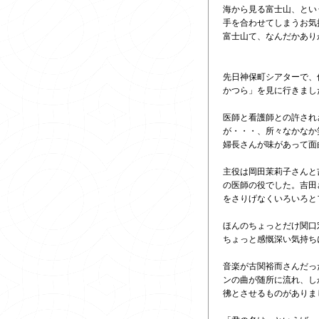
海から見る富士山、という
手を合わせてしまうお気持
富士山て、なんだかあり
先日神保町シアターで、
かつら」を見に行きまし
医師と看護師との許され
が・・・、所々なかなか笑
婦長さんが味があって面白
主役は岡田茉莉子さんと
の医師の役でした。吉田
をさりげなくいろいろと
ほんのちょっとだけ関口
ちょっと感慨深い気持ち
音楽が古関裕而さんだっ
ンの曲が随所に流れ、し
彿とさせるものがありまし