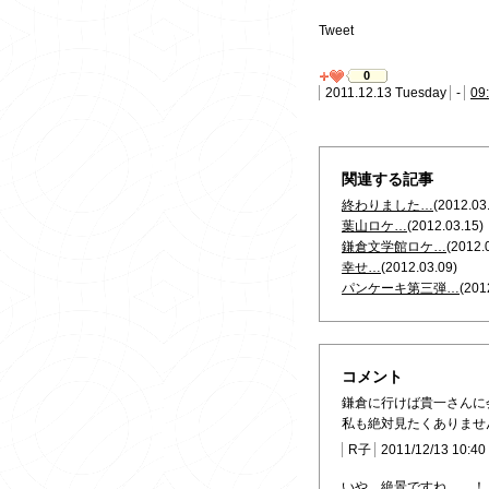
Tweet
0
2011.12.13 Tuesday
-
09
関連する記事
終わりました…
(2012.03
葉山ロケ…
(2012.03.15)
鎌倉文学館ロケ…
(2012.
幸せ…
(2012.03.09)
パンケーキ第三弾…
(201
コメント
鎌倉に行けば貴一さんに
私も絶対見たくありませ
R子
2011/12/13 10:40
いや、絶景ですね……！