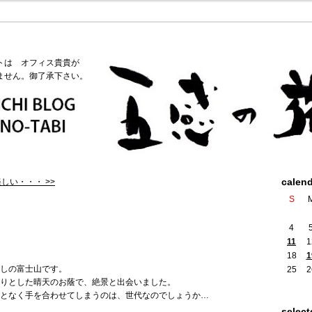
トは オフィス貴貴が
ません。御了承下さい。
calen
しい・・・ >>
S
4
11
1
18
1
しの富士山です。
25
2
りとした晴天のお蔭で、絶景と出会いました。
となく手を合わせてしまうのは、世代なのでしょうか…
select