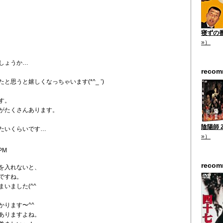
寝ずの番 
»）
しょうか…
reco
と思うと嬉しくなっちゃいます(*^_ ’)
す。
がたくさんあります。
陰陽師 2
たいくらいです…
»）
 PM
reco
を入れないと、
ですね。
いました(^^ゞ
かります〜^^
ありますよね。