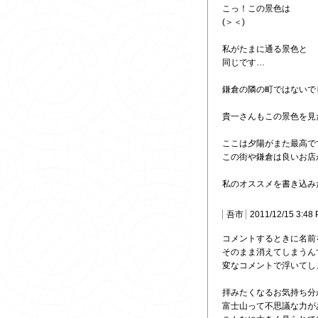
こっ！この景色は
(＞＜)
私がたまに通る景色と
同じです…
鎌倉の隣の町ではないで
貴一さんもこの景色を見た
ここは夕陽がまた最高で
この街や鎌倉は良いお店
私のオススメを書き込み
吾市
2011/12/15 3:48
コメントするときに名前
そのまま消えてしまうん
変なコメントで浮いてしま
拝みたくなるお気持ち分
富士山って不思議な力が