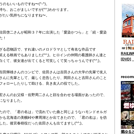
のもいいものですね〜(^-^)。
ち、おこがましいですが(^^;)わかります。
がたい気持ちになりますね〜。
佐田啓二さんが昭和３７年に出演した「愛染かつら」と「続・愛染
た！
ざる恋物語で、すれ違いのメロドラマとして有名な作品です
RAILW
える映画でもありました(^^;)。ヒロインの仲間の看護師さん達と
[DVD]
くて、彼女達が出てくると可笑しくて笑っちゃうんです(^^;)。
吉田輝雄さんのコンビで、佐田さんは吉田さんの大学の先輩で友人
reco
さんに先輩として、厳しく忠告したり、岡田さんと吉田さんのこと
フォローしたりして助ける、良き友人の役でした。
宏さんのお父様・佐野周二さんと顔を合わせる場面があったので、
になりました。
たので、「君の名は」で流れていた曲と同じようなハモンドオルガ
かも北海道の美幌峠や摩周湖とか出てきたので、「君の名は」を彷
た。後宮春樹役だった佐田さんも出てますし(^^;)。
燃ゆると