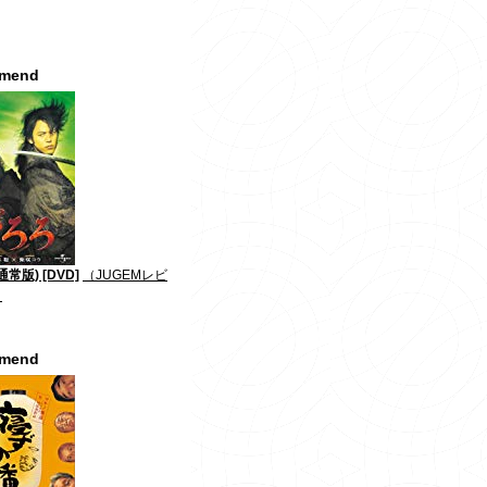
mmend
常版) [DVD]
（JUGEMレビ
）
mmend