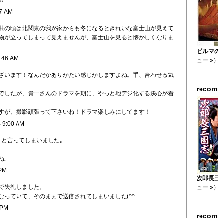
☆
27 AM
供の頃は北関東の我が家からも冬になるときれいな富士山が見えて
物が立ってしまって見えませんが、富士山を見ると懐かしくなりま
ビルマの
8:46 AM
ュー »
ざいます！なんだかありがたい感じがしますよね。手、合わせる気
reco
でしたが、貴一さんのドラマを期に、やっと地デジ化する決心が着
すが、撮影頑張って下さいね！ドラマ楽しみにしてます！
4 9:00 AM
」と言ってしまいました｡
ね｡
 PM
次郎長三
で失礼しました。
ュー »
なっていて、そのままで送信されてしまいました(^^ゞ
 PM
reco