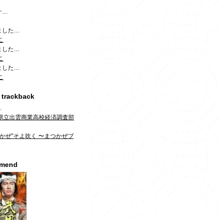
ケ…
ました…
こ
ました…
こ
ました…
こ
 trackback
…
県立出雲商業高校経済調査部
！
つかぜ”そよ吹く 〜まつかぜブ
mmend