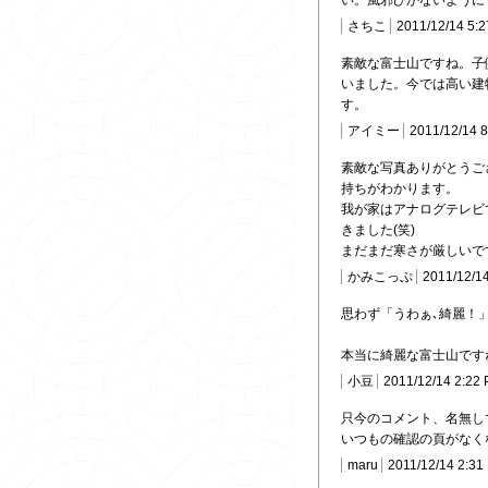
い。風邪ひかないように
さちこ
2011/12/14 5:
素敵な富士山ですね。子
いました。今では高い建
す。
アイミー
2011/12/14 
素敵な写真ありがとうご
持ちがわかります。
我が家はアナログテレビ
きました(笑)
まだまだ寒さが厳しいで
かみこっぷ
2011/12/1
思わず「うわぁ､綺麗！
本当に綺麗な富士山です
小豆
2011/12/14 2:22
只今のコメント、名無し
いつもの確認の頁がなく
maru
2011/12/14 2:31