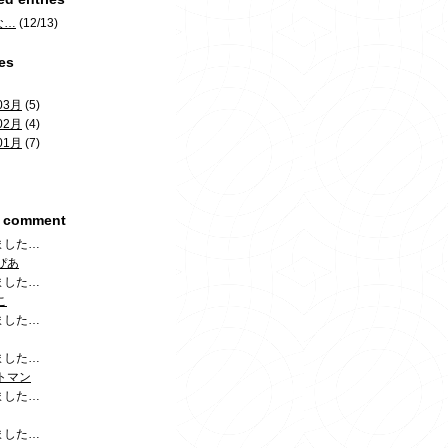
な…
(12/13)
es
03月
(5)
02月
(4)
01月
(7)
t comment
ました…
ぴあ
ました…
こ
ました…
ました…
トマン
ました…
ました…