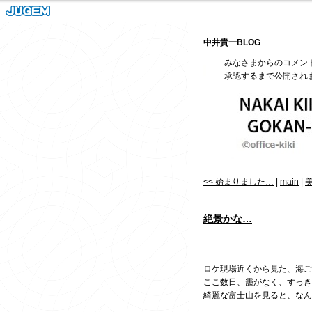
中井貴一BLOG
みなさまからのコメン
承認するまで公開され
<< 始まりました…
|
main
|
美
絶景かな…
ロケ現場近くから見た、海ご
ここ数日、靄がなく、すっき
綺麗な富士山を見ると、なん