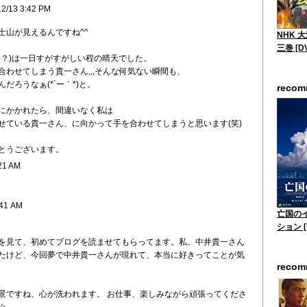
12/13 3:42 PM
士山が見えるんですね^^
NHK 
三巻 [D
日？)は一日すがすがしい程の晴天でした。
わせてしまう貴一さん,,,そんな何気ない瞬間も、
だろうなぁ(*´ー｀*)と。
reco
にかかれたら、間違いなく私は
せている貴一さん、に向かって手を合わせてしまうと思います(笑)
とうございます。
21 AM
:41 AM
亡国の
ション [
を見て、初めてブログを読ませてもらってます。私、中井貴一さん
たけど、今回夢で中井貴一さんが現れて、本当に好きってことが気
reco
景ですね、心が洗われます。 お仕事、楽しみながら頑張ってくださ