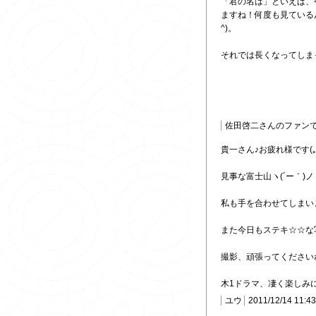
「君の名は」といえば、
ますね！何度も見ているん
^)。
それでは長くなってしまっ
佐田啓二さんのファン
貴一さん♪お疲れ様です(｡･_
見事な富士山ヽ(´ー｀)ノ
私も手を合わせてしまいま
また今日もステキ☆☆な
撮影、頑張ってくださいねp(
木1ドラマ、凄く楽しみにし
ユウ
2011/12/14 11:4