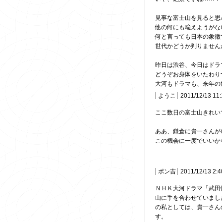
見事な富士山を見ると思
他の何にも喩えようがな
何と言っても日本の象徴
世代かどうか判りません
昨日は渋谷、今日はドラ
どうぞお身体をいたわり
大河もドラマも、来年の
ようこ
2011/12/13 11
ここ数日の富士山きれい
ああ、鎌倉に貴一さんが
この機会に一度でいいか
ポン吉
2011/12/13 2:
ＮＨＫ大河ドラマ「武田
山に手を合わせていまし
の私としては、貴一さん
す。