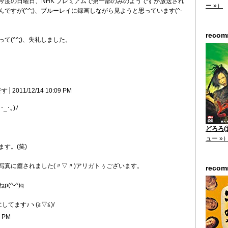
今度の日曜日、NHK プレミアムで第一部のみのようですが放送され
ー »）
ですが(^^;)、ブルーレイに録画しながら見ようと思っています(^-
reco
て(^^;)、失礼しました。
です
2011/12/14 10:09 PM
･｡)ﾉ
どろろ(通
ュー »
す。(笑)
写真に癒されました(〃▽〃)アリガトぅございます。
reco
^-^)q
てます♪ヽ(≧▽≦)/
3 PM