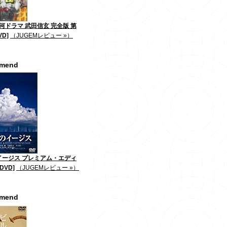
大河ドラマ 武田信玄 完全版 第
VD]
（JUGEMレビュー »）
mmend
イージス プレミアム・エディ
DVD]
（JUGEMレビュー »）
mmend