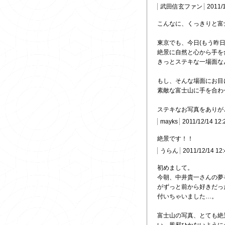
武田信玄ファン
2011/
こんなに、くっきりと富
東京でも、今日(もう昨
絶景に自然と心から手を合
きっとステキな一場面なん
もし、そんな場面にお目
素敵な富士山に手を合わ
ステキなお写真をありが
mayks
2011/12/14 12:
絶景です！！
うらん
2011/12/14 12
初めまして。
今朝、中井貴一さんの夢
がずっと前から好きだっ
付いちゃいました…。
富士山の写真、とても絶