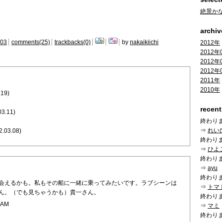
絶景か
archiv
:03
comments(25)
trackbacks(0)
by
nakaikiichi
2012年
2012年
2012年
2012年
2011年
2010年
.19)
recen
03.11)
終わり
⇒
れい
2.03.08)
終わり
⇒
ひよ
終わり
⇒
ayu
終わり
会えるかも。私もその船に一緒に乗ってみたいです。ラブシーンは
⇒
トマ
ん。（でも見ちゃうかも）貴一さん。
終わり
 AM
⇒
マミ
終わり