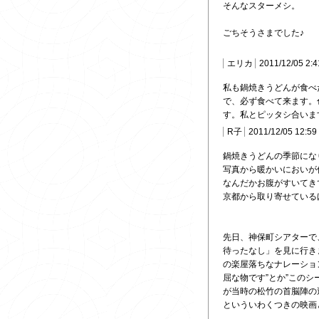
そんなスターメシ。
ごちそうさまでした♪
エリカ
2011/12/05 2:
私も鍋焼きうどんが食べ
で、必ず食べて来ます。
す。私とピッタシ合いま
R子
2011/12/05 12:59
鍋焼きうどんの季節になり
写真から暖かいにおいが
なんだかお腹がすいてきて
京都から取り寄せている
先日、神保町シアターで
待ったなし」を見に行き
の楽屋落ちなナレーション
屈な物です”とか”このシ
が当時の松竹の首脳陣の
といういわくつきの映画