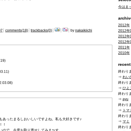
今はま
archiv
2012年
07
comments(18)
trackbacks(0)
by
nakaikiichi
2012年
2012年
2012年
2011年
2010年
.19)
recen
終わり
03.11)
⇒
れい
終わり
2.03.08)
⇒
ひよ
終わり
⇒
ayu
終わり
⇒
トマ
終わり
もあったまるしおいしいですよね。私も大好きです♪
⇒
マミ
！！
終わり
いので、今度お取り寄せしてみま〜す。