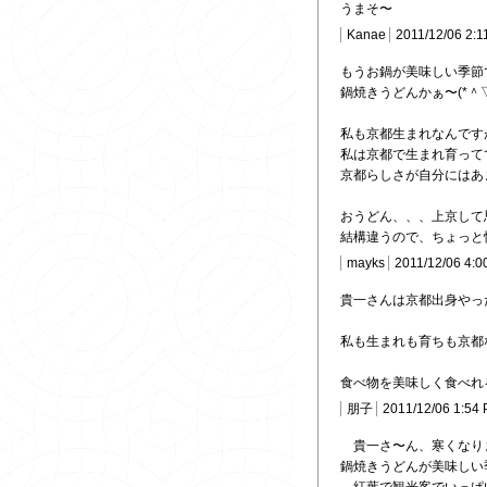
うまそ〜
Kanae
2011/12/06 2:1
もうお鍋が美味しい季節
鍋焼きうどんかぁ〜(*＾
私も京都生まれなんです
私は京都で生まれ育って
京都らしさが自分にはあ
おうどん、、、上京して
結構違うので、ちょっと
mayks
2011/12/06 4:0
貴一さんは京都出身やった
私も生まれも育ちも京都な
食べ物を美味しく食べれ
朋子
2011/12/06 1:54
貴一さ〜ん、寒くなり
鍋焼きうどんが美味しい