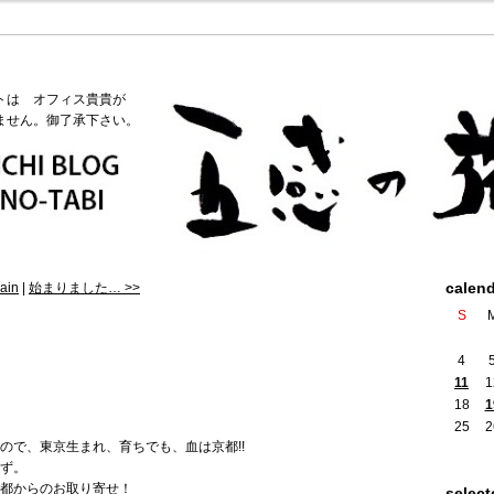
トは オフィス貴貴が
ません。御了承下さい。
calen
ain
|
始まりました… >>
S
4
11
1
18
1
25
2
ので、東京生まれ、育ちでも、血は京都!!
ず。
京都からのお取り寄せ！
select