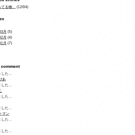
ってる物…
(12/04)
es
03月
(5)
02月
(4)
01月
(7)
t comment
ました…
ぴあ
ました…
こ
ました…
ました…
トマン
ました…
ました…