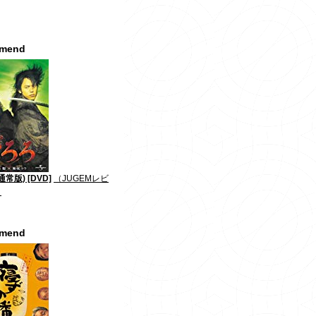
mmend
常版) [DVD]
（JUGEMレビ
）
mmend