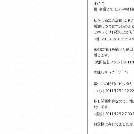
す(^-^)
夏､冬通じて､出汁や材料
私たち両親の故郷(ふるさ
感謝しつつ食す､心のふ
ごゆっくりお召し上がり下
樹
2011/12/10 2:15 A
京都に憧れを馳せた武田
感じます。
武田信玄ファン
2011/
美味しそう(*⌒▽⌒*)
寒いこの時期にピッタリで
ユウ
2011/12/11 12:2
私も関西出身なので、懐
たいです。
横笛
2011/12/12 7:03
お父様は存じてましたが