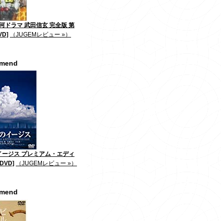
大河ドラマ 武田信玄 完全版 第
VD]
（JUGEMレビュー »）
mmend
イージス プレミアム・エディ
DVD]
（JUGEMレビュー »）
mmend