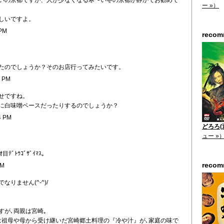
いの京都ですが、人が少なくなる寒〜い冬の京都が静かでお勧めで
ー »）
しいですよ。
 PM
reco
たのでしょうか？そのお店行ってみたいです。
3 PM
せですね。
に白味噌ベースだったりするのでしょうか？
4 PM
どろろ(通
ュー »
ﾞﾄｳｺﾞｻﾞｲﾏｽ｡
reco
PM
なりません(^-^)/
すが､両親は宮崎｡
は祖母や母から受け継いだ宮崎郷土料理の『冷や汁』が､家庭の味で