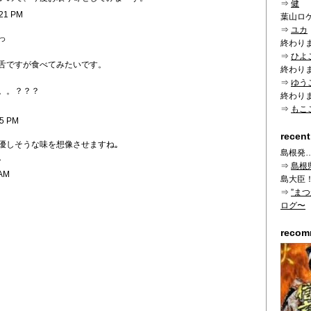
⇒
健
:21 PM
葉山ロ
⇒
ユカ
っ
終わり
⇒
ひよ
舌ですが食べてみたいです。
終わり
⇒
ゆう
。。？？？
終わり
⇒
もこ
25 PM
recent
､優しそうな味を想像させますね｡
島根発
｡
⇒
島根
 AM
島大臣
⇒
”ま
ログ〜
reco