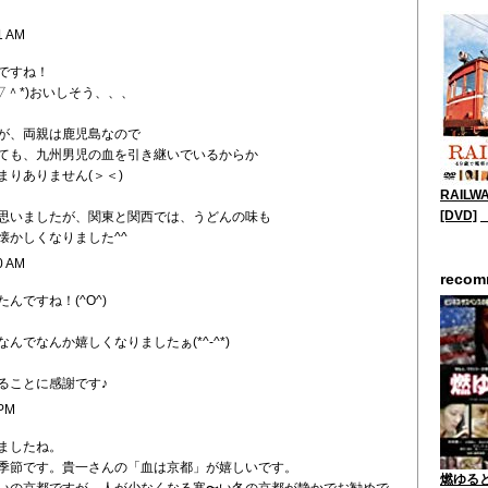
1 AM
ですね！
▽＾*)おいしそう、、、
が、両親は鹿児島なので
ても、九州男児の血を引き継いでいるからか
まりありません(＞＜)
RAILW
[DVD]
思いましたが、関東と関西では、うどんの味も
懐かしくなりました^^
0 AM
reco
んですね！(^O^)
んでなんか嬉しくなりましたぁ(*^-^*)
ることに感謝です♪
 PM
ましたね。
季節です。貴一さんの「血は京都」が嬉しいです。
燃ゆると