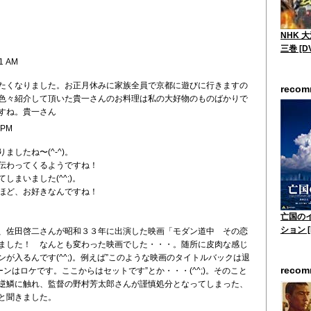
NHK 
三巻 [D
41 AM
たくなりました。お正月休みに家族全員で京都に遊びに行きますの
reco
色々紹介して頂いた貴一さんのお料理は私の大好物のものばかりで
すね。貴一さん
 PM
ましたね〜(^-^)。
伝わってくるようですね！
しまいました(^^;)。
ほど、お好きなんですね！
亡国の
ション [
、佐田啓二さんが昭和３３年に出演した映画「モダン道中 その恋
ました！ なんとも変わった映画でした・・・。随所に皮肉な感じ
が入るんです(^^;)。例えば”このような映画のタイトルバックは退
reco
ーンはロケです。ここからはセットです”とか・・・(^^;)。そのこと
逆鱗に触れ、監督の野村芳太郎さんが謹慎処分となってしまった、
と聞きました。