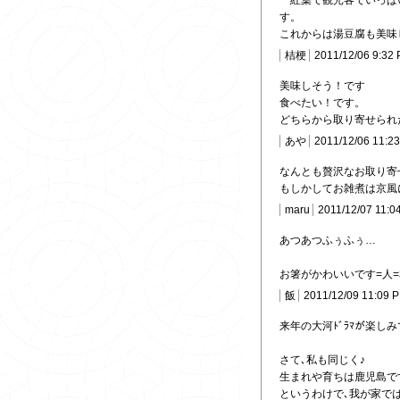
紅葉で観光客でいっぱ
す。
これからは湯豆腐も美味
桔梗
2011/12/06 9:32
美味しそう！です
食べたい！です。
どちらから取り寄せられ
あや
2011/12/06 11:2
なんとも贅沢なお取り寄
もしかしてお雑煮は京風
maru
2011/12/07 11:0
あつあつふぅふぅ…
お箸がかわいいです=人=ｵ目ﾃ
飯
2011/12/09 11:09 
来年の大河ﾄﾞﾗﾏが楽しみで
さて､私も同じく♪
生まれや育ちは鹿児島で
というわけで､我が家で