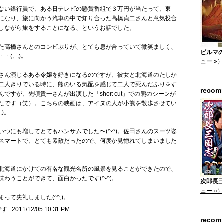
ない銀行員で、ある日テレビの懸賞番組で３万円が当たって、東
になり、旅に向かう汽車の中で知り合った高橋貞二さんと意気投合
しながら旅をすることになる、というお話でした。
た高橋さんとのコンビぶりが、とても息が合っていて微笑ましく、
ビルマの
(;_;)。
ュー »
さん演じるある令嬢を好きになるのですが、彼女と北海道のたしか
二人きりでいる時に、熊のいる気配を感じて二人で死んだふりをす
reco
ですが、先頃貴一さんが出演した「short cut」での熊のシーンが
たです（笑）。こちらの映画は、アイヌの人が小熊を散歩させてい
;)。
つにも増してとてもハンサムでした〜(^-^)。佐田さんのスーツ姿
スマートで、とても素敵だったので、何度か見惚れてしまいました
北海道にかけての有名な観光名所の風景を見ることができたので、
わうことができて、面白かったです(^-^)。
次郎長三
ュー »
って失礼しました(^^;)。
です
2011/12/05 10:31 PM
reco