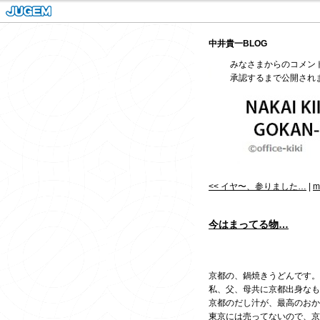
中井貴一BLOG
みなさまからのコメン
承認するまで公開され
<< イヤ〜、参りました…
|
m
今はまってる物…
京都の、鍋焼きうどんです。
私、父、母共に京都出身なも
京都のだし汁が、最高のおか
東京には売ってないので、