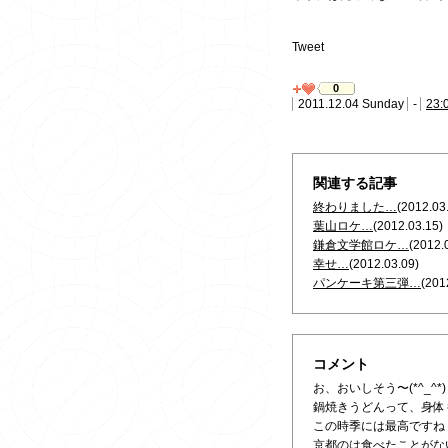
Tweet
0
2011.12.04 Sunday
-
23:
関連する記事
終わりました…
(2012.03
葉山ロケ…
(2012.03.15)
鎌倉文学館ロケ…
(2012.
幸せ…
(2012.03.09)
パンケーキ第三弾…
(201
コメント
お、おいしそう〜(*^_^*)
鍋焼きうどんって、身体
この時季には最高ですね
京都のは食べたことがな