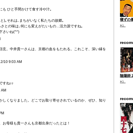
にも ひと手間かけて食す冷や汁｡
寝ずの番 
と)｡それは､まちがいなく私たちの故郷｡
»）
るさとの味は､何にも変えがたいもの…活力源ですね｡
さいね(^^)
M
reco
信玄。中井貴一さんは、京都の血をもたれる。これこそ、深い縁を
12/10 9:03 AM
陰陽師 2
»）
すね♪♪
2 AM
reco
かしくなりました。どこでお取り寄せされているのか、ぜひ、知り
 PM
、お母様も貴一さんも京都出身だったとは！