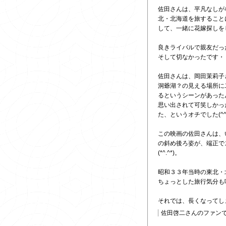
佐田さんは、平凡なしが
北・北海道を旅すること
して、一緒に花嫁探しを
良きライバルで親友だっ
そして切なかったです・・・
佐田さんは、岡田茉莉子
洞爺湖？の見える場所に
るというシーンがあったん
思い出されて可笑しかっ
た、というオチでした(^^
この映画の佐田さんは、い
の斜め後ろ姿が、端正で
(*^.^*)。
昭和３３年当時の東北・
ちょっとした旅行気分も味
それでは、長くなってしま
佐田啓二さんのファン