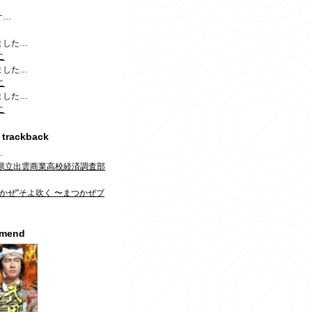
ケ…
ました…
こ
ました…
こ
ました…
こ
 trackback
…
県立出雲商業高校経済調査部
！
つかぜ”そよ吹く 〜まつかぜブ
mmend