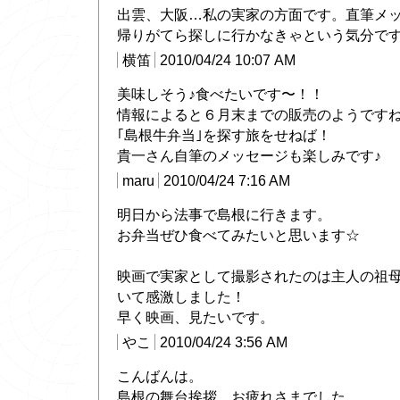
出雲、大阪…私の実家の方面です。直筆メ
帰りがてら探しに行かなきゃという気分で
横笛
2010/04/24 10:07 AM
美味しそう♪食べたいです〜！！
情報によると６月末までの販売のようです
｢島根牛弁当｣を探す旅をせねば！
貴一さん自筆のメッセージも楽しみです♪
maru
2010/04/24 7:16 AM
明日から法事で島根に行きます。
お弁当ぜひ食べてみたいと思います☆
映画で実家として撮影されたのは主人の祖
いて感激しました！
早く映画、見たいです。
やこ
2010/04/24 3:56 AM
こんばんは。
島根の舞台挨拶、お疲れさまでした。