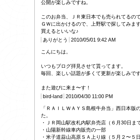
公開が楽しみですね。
このお弁当、ＪＲ東日本でも売られてるの
ＧＷに出かけるので、上野駅で探してみま
買えるといいな♪
ありがとう
2010/05/01 9:42 AM
こんにちは。
いつもブログ拝見させて貰ってます。
毎回、楽しい話題が多くて更新が楽しみで
また遊びに来ま〜す！
bird-land
2010/04/30 11:00 PM
「ＲＡＩＬＷＡＹＳ島根牛弁当」西日本版
た。
・ＪＲ岡山駅改札内駅弁売店（６月30日ま
・山陽新幹線車内販売の一部
・米子道蒜山高原ＳＡ上り線（５月２〜５