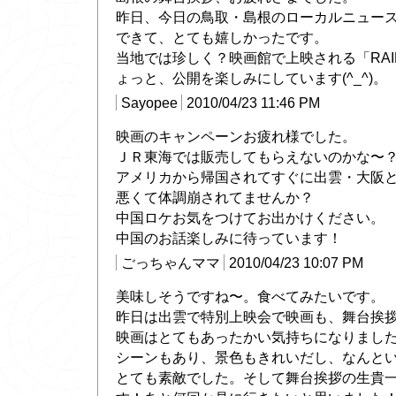
昨日、今日の鳥取・島根のローカルニュー
できて、とても嬉しかったです。
当地では珍しく？映画館で上映される「RAI
ょっと、公開を楽しみにしています(^_^)。
Sayopee
2010/04/23 11:46 PM
映画のキャンペーンお疲れ様でした。
ＪＲ東海では販売してもらえないのかな〜
アメリカから帰国されてすぐに出雲・大阪
悪くて体調崩されてませんか？
中国ロケお気をつけてお出かけください。
中国のお話楽しみに待っています！
ごっちゃんママ
2010/04/23 10:07 PM
美味しそうですね〜。食べてみたいです。
昨日は出雲で特別上映会で映画も、舞台挨
映画はとてもあったかい気持ちになりまし
シーンもあり、景色もきれいだし、なんと
とても素敵でした。そして舞台挨拶の生貴