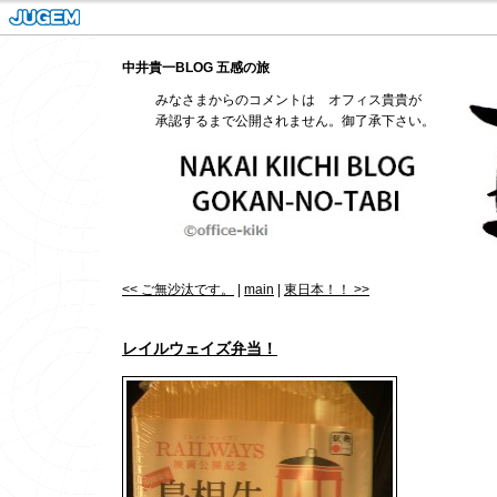
中井貴一BLOG 五感の旅
みなさまからのコメントは オフィス貴貴が
承認するまで公開されません。御了承下さい。
<< ご無沙汰です。
|
main
|
東日本！！ >>
レイルウェイズ弁当！