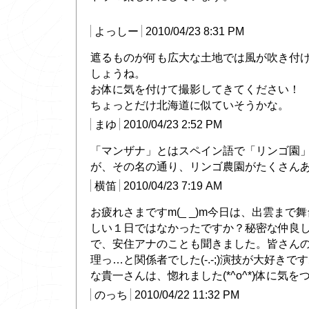
よっしー
2010/04/23 8:31 PM
遮るものが何も広大な土地では風が吹き付
しょうね。
お体に気を付けて撮影してきてください！
ちょっとだけ北海道に似ていそうかな。
まゆ
2010/04/23 2:52 PM
「マンザナ」とはスペイン語で「リンゴ園
が、その名の通り、リンゴ農園がたくさん
横笛
2010/04/23 7:19 AM
お疲れさまですm(_ _)m今日は、出雲ま
しい１日ではなかったですか？秘密な仲良
で、安住アナのことも聞きました。皆さん
理っ…と関係者でした(-.-;)演技が大好きで
な貴一さんは、惚れました(*^o^*)体に気
のっち
2010/04/22 11:32 PM