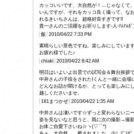
カッコいいです、大自然が！…じゃなくて
いんですが、それをカッコ良く撮って、な
れるきいちさんは、超格好良すぎです!!
貴一さんのご活躍をお祈りします-人-ﾅﾑﾅﾑｶﾞﾌﾞ
飯
2010/04/22 7:33 PM
素晴らしい景色ですね。楽しみにしていま
お疲れ様でした♪
chiaki
2010/04/22 8:42 AM
明日はいよいよ出雲での試写会＆舞台挨拶
中井さんの子役をされたIくんと一緒に会場
どんなお話が聞けるか、とっても楽しみに
越しくださいませ。
181まつかぜ
2010/04/22 1:35 AM
中井さんは凄いです☆ずっと変わらないニ
姿を見ないなと思うと、既に次の撮影→撮
お体ご自愛下さいね☆ヽ(▽⌒*)
あぁ、大自然……癒されました。少しﾃﾞｽｶﾞ。ｱﾘｶ