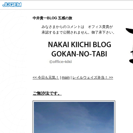
中井貴一BLOG 五感の旅
みなさまからのコメントは オフィス貴貴が
承認するまで公開されません。御了承下さい。
<< 今日も元気！
|
main
|
レイルウェイズ弁当！ >>
ご無沙汰です。