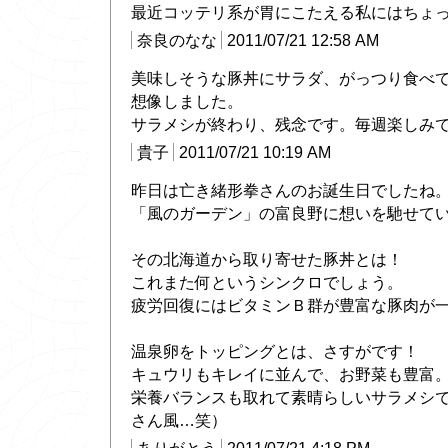
最近コッテリ系が胃にこたえる私にはちょっと
奈良のなな
2011/07/21 12:58 AM
美味しそうな豚丼にサラダ、がっつり食べ
想像しました。
サラメシが終わり、残念です。毎週楽しみ
貴子
2011/07/21 10:19 AM
昨日は亡き緒形拳さんのお誕生日でしたね
「風のガーデン」の富良野に想いを馳せて
その北海道から取り寄せた豚丼とは！
これまた何というシンクロでしょう。
疲労回復にはビタミンＢ群が豊富な豚肉が一
温泉卵をトッピングとは、さすがです！
キュウリもキレイに並んで、お野菜も豊富
栄養バランスも取れて素晴らしいサラメシ
さん風…笑）