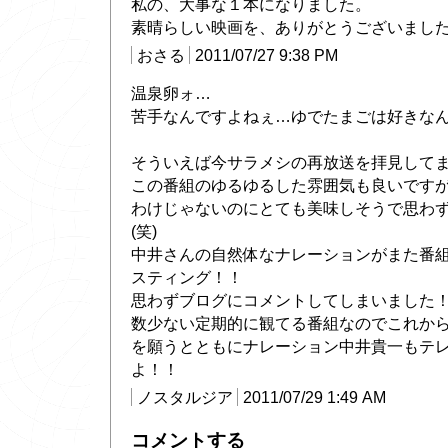
私の、大事な１本になりました。
素晴らしい映画を、ありがとうございまし
おさる
2011/07/27 9:38 PM
温泉卵ォ…
苦手なんですよねぇ…ゆでたまごは好きな
そういえば今サラメシの再放送を拝見して
この番組のゆるゆるした雰囲気も良いです
わけじゃないのにとても美味しそうで思わ
(笑)
中井さんの自然体なナレーションがまた番
スティング！！
思わずブログにコメントしてしまいました
数少ない定期的に観てる番組なのでこれか
を願うとともにナレーション中井貴一もテ
よ！！
ノスタルジア
2011/07/29 1:49 AM
コメントする