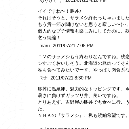
ありがとう
2011/07/21 4:18 PM
イイですね〜！豚丼♪
それはそうと、サラメシ終わっちゃいましたね
もう貴一節が聞けないと思うと寂しい〜(‥、
個人的なプチ情報も楽しみにしてたのに、
乞う続編！！
maru
2011/07/21 7:08 PM
ＴＶのサラメシもう終わりなんですね。残
シすごくおいしそう。北海道の豚肉ってそ
私も食べてみたいでーす。やっぱり肉食系
R子
2011/07/21 8:30 PM
豚丼に温泉卵、魅力的なトッピングです。今
暑さに負けずガッツリ丼、良いですね。
とりあえず、吉野屋の豚丼でも食べに行こ
た。
ＮＨＫの『サラメシ』、私も続編希望です