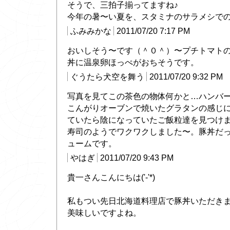
そうで、三拍子揃ってますね♪
今年の暑〜い夏を、スタミナのサラメシでのり
ふみみかな
2011/07/20 7:17 PM
おいしそう〜です（＾０＾）〜プチトマト
丼に温泉卵ほっぺがおちそうです。
ぐうたら犬空を舞う
2011/07/20 9:32 PM
写真を見てこの茶色の物体何かと…ハンバ
こんがりオーブンで焼いたグラタンの感じ
ていたら陰になっていたご飯粒達を見つけ
寿司のようでワクワクしました〜。豚丼だ
ュームです。
やはぎ
2011/07/20 9:43 PM
貴一さんこんにちは('-'*)
私もつい先日北海道料理店で豚丼いただき
美味しいですよね。