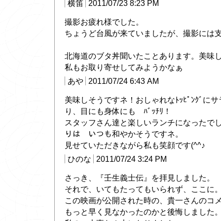
横笛
2011/07/23 8:23 PM
撮影お疲れ様でした。
ちょうど台風が来ていましたが、撮影には
北海道のブタ丼聞いたことあります。美味
私もお取り寄せしてみようかなぁ
あや
2011/07/24 6:43 AM
美味しそうですネ！おしゃれなﾄｯﾋﾟﾝｸﾞに
り、目にも身体にも ﾊﾞｯﾁﾘ！
スタッフさん達と楽しいランチになったでし
りは いつも和やかそうですネ。
見せていただきながら私も笑顔です(^^♪
ひのな
2011/07/24 3:24 PM
さっき、『壬生義士伝』を拝見しました。
それで、いてもたってもいられず、ここに
この映画が公開された時の、貴一さんのコ
もっと早く見なかったのかと後悔しました