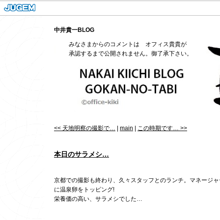
中井貴一BLOG
みなさまからのコメントは オフィス貴貴が
承認するまで公開されません。御了承下さい。
<< 天地明察の撮影で…
|
main
|
この時期です… >>
本日のサラメシ…
京都での撮影も終わり、久々スタッフとのランチ。マネージャ
に温泉卵をトッピング!
栄養価の高い、サラメシでした…