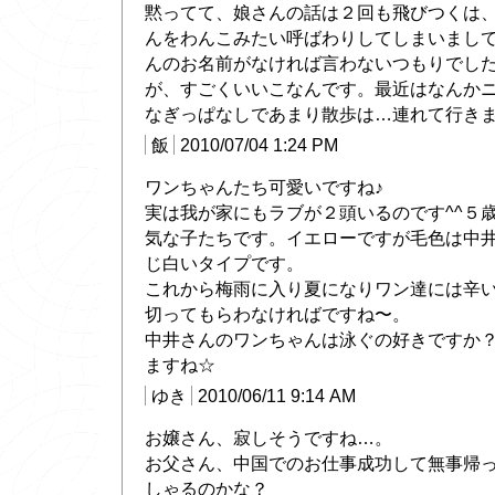
黙ってて、娘さんの話は２回も飛びつくは
んをわんこみたい呼ばわりしてしまいまし
んのお名前がなければ言わないつもりでし
が、すごくいいこなんです。最近はなんか
なぎっぱなしであまり散歩は…連れて行きます
飯
2010/07/04 1:24 PM
ワンちゃんたち可愛いですね♪
実は我が家にもラブが２頭いるのです^^５
気な子たちです。イエローですが毛色は中
じ白いタイプです。
これから梅雨に入り夏になりワン達には辛
切ってもらわなければですね〜。
中井さんのワンちゃんは泳ぐの好きですか
ますね☆
ゆき
2010/06/11 9:14 AM
お嬢さん、寂しそうですね…。
お父さん、中国でのお仕事成功して無事帰
しゃるのかな？