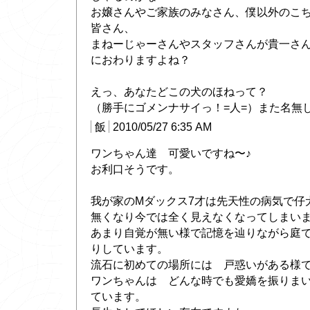
お嬢さんやご家族のみなさん、僕以外のこ
皆さん、
まねーじゃーさんやスタッフさんが貴一さ
におわりますよね？
えっ、あなたどこの犬のほねって？
（勝手にゴメンナサイっ！=人=）また名無
飯
2010/05/27 6:35 AM
ワンちゃん達 可愛いですね〜♪
お利口そうです。
我が家のMダックス7才は先天性の病気で仔
無くなり今では全く見えなくなってしまいま
あまり自覚が無い様で記憶を辿りながら庭
りしています。
流石に初めての場所には 戸惑いがある様
ワンちゃんは どんな時でも愛嬌を振りま
ています。