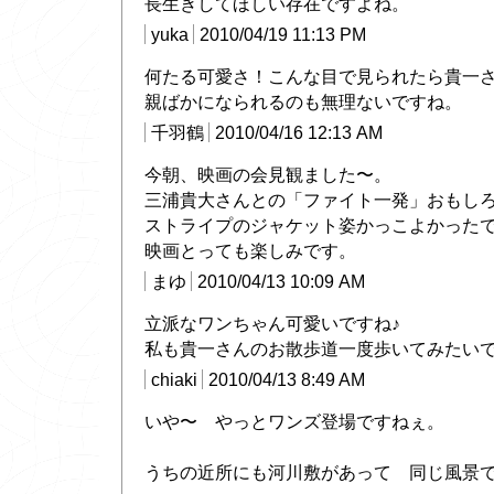
長生きしてほしい存在ですよね。
yuka
2010/04/19 11:13 PM
何たる可愛さ！こんな目で見られたら貴一
親ばかになられるのも無理ないですね。
千羽鶴
2010/04/16 12:13 AM
今朝、映画の会見観ました〜。
三浦貴大さんとの「ファイト一発」おもし
ストライプのジャケット姿かっこよかった
映画とっても楽しみです。
まゆ
2010/04/13 10:09 AM
立派なワンちゃん可愛いですね♪
私も貴一さんのお散歩道一度歩いてみたい
chiaki
2010/04/13 8:49 AM
いや〜 やっとワンズ登場ですねぇ。
うちの近所にも河川敷があって 同じ風景