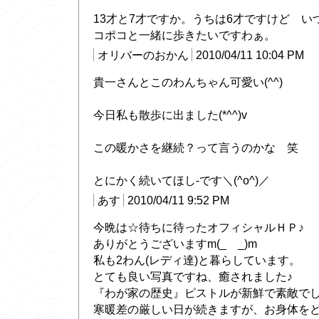
13才と7才ですか。うちは6才ですけど 
コポコと一緒に歩きたいですわぁ。
オリバーのおかん
2010/04/11 10:04 PM
貴一さんとこのわんちゃん可愛い(^^)
今日私も散歩に出ました(*^^)v
この暖かさを継続？って言うのかな 笑
とにかく続いてほし-です＼(^o^)／
あす
2010/04/11 9:52 PM
今晩は☆待ちに待ったオフィシャルＨＰ♪
ありがとうございますm(_ _)m
私も2わん(レディ達)と暮らしています。
とても良い写真ですね、癒されました♪
『わが家の歴史』ピストルが新鮮で素敵で
寒暖差の厳しい日が続きますが、お身体を