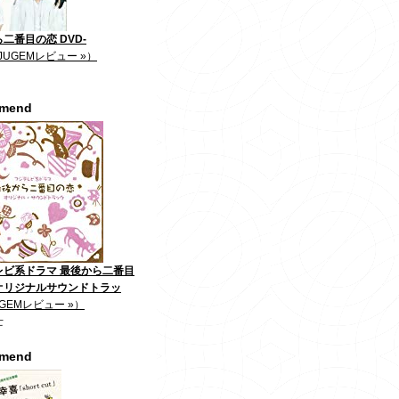
二番目の恋 DVD-
JUGEMレビュー »）
mmend
レビ系ドラマ 最後から二番目
オリジナルサウンドトラッ
GEMレビュー »）
士
mmend