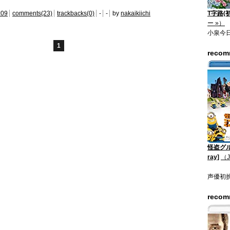
:09
comments(23)
trackbacks(0)
-
-
by
nakaikiichi
T字路(
ー »）
小泉今
1
reco
怪盗グル
ray]
（
声優初
reco