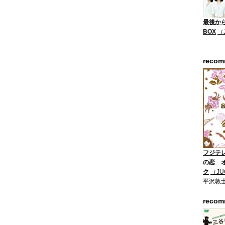
最後から
BOX
（
reco
フジテ
の恋 
ク
（JU
平沢敦
reco