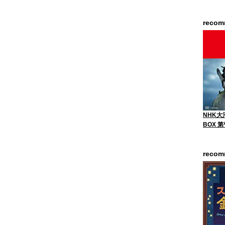
reco
NHK大
BOX 
reco