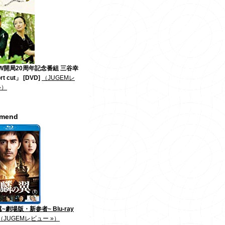
W開局20周年記念番組 三谷幸
t cut」 [DVD]
（JUGEMレ
»）
mmend
~劇場版・新参者~ Blu-ray
（JUGEMレビュー »）