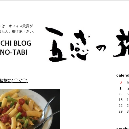
トは オフィス貴貴が
ません。御了承下さい。
calen
態に( ⌒▽⌒)
S
1
8
15
1
22
2
29
3
archiv