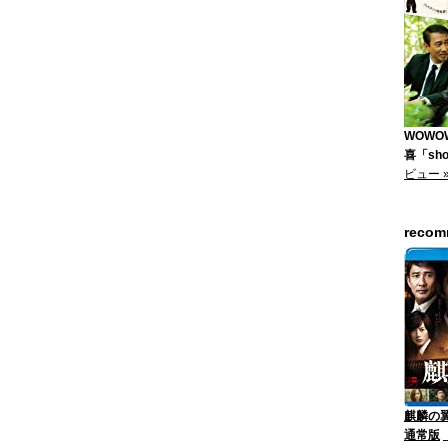
WOWO
喜「shor
ビュー 
reco
麒麟の翼
通常版