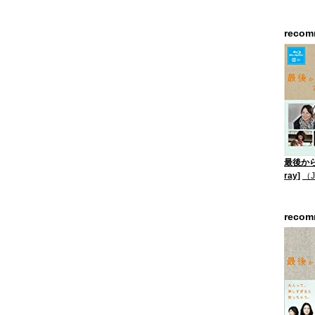
reco
最後から二
ray]
（
reco