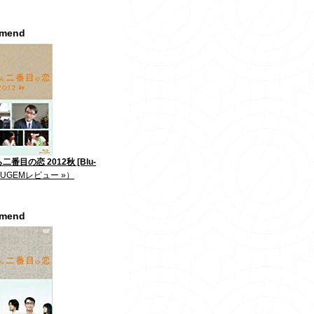
mmend
番目の恋 2012秋 [Blu-
JUGEMレビュー »）
mmend