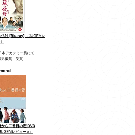
討 [Blu-ray]
（JUGEMレ
»）
回日本アカデミー賞にて
演男優賞 受賞
mmend
から二番目の恋 DVD
JUGEMレビュー »）