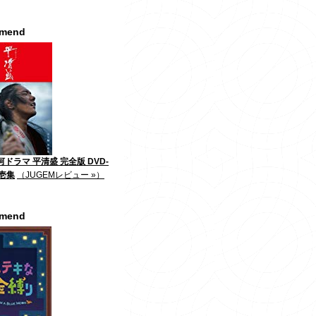
mmend
河ドラマ 平清盛 完全版 DVD-
第壱集
（JUGEMレビュー »）
mmend