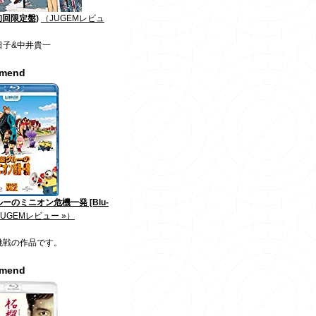
初回限定盤)
（JUGEMレビュ
日子&中井貴一
mmend
ーのミニオン危機一発 [Blu-
JUGEMレビュー »）
挑戦の作品です。
mmend