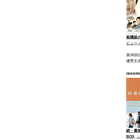
柘榴坂の仇
ビュー 
第38
優秀主
reco
続・最後
BOX
（